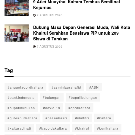
9 Atlet Muaythai Kaltara Tembus Semifinal
Kejurnas
7 AGUSTUS 2026
Dukung Masa Depan Generasi Muda, Wali Kota
Khairul Serahkan Beasiswa PIP untuk 209
Siswa di Tarakan
7 AGUSTUS 2026
Tag
#anggotadprdkaltara
#asminlaurahafid
#ASN
#bankindonesia
#bulungan
#bupatibulungan
#bupatinunukan
#covid-19
#dprdkaltara
#gubernurkaltara
#hasanbasri
#idulfitri
#kaltara
#kaltaradihati
#kapoldakaltara
#khairul
#konikaltara