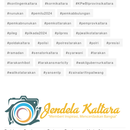
#kontingenkaltara
#kormikaltara
#KPwBIprovinsikaltara
#nunukan
#pemilu2024
#pemkabbulungan
#pemkabnunukan
#pemkottarakan
#pemprovkaltara
#pileg
#pilkada2024
#pilpres
#pjwalikotatarakan
#poldakaltara
#polisi
#polrestarakan
#polri
#presisi
#ramadan
#senatorkaltara
#syarwani
#tarakan
#tarakanhibot
#tarakansmartcity
#wakilgubernurkaltara
#walikotatarakan
#yansentp
#zainalarifinpaliwang