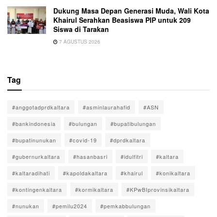
Dukung Masa Depan Generasi Muda, Wali Kota
Khairul Serahkan Beasiswa PIP untuk 209
Siswa di Tarakan
7 AGUSTUS 2026
Tag
#anggotadprdkaltara
#asminlaurahafid
#ASN
#bankindonesia
#bulungan
#bupatibulungan
#bupatinunukan
#covid-19
#dprdkaltara
#gubernurkaltara
#hasanbasri
#idulfitri
#kaltara
#kaltaradihati
#kapoldakaltara
#khairul
#konikaltara
#kontingenkaltara
#kormikaltara
#KPwBIprovinsikaltara
#nunukan
#pemilu2024
#pemkabbulungan