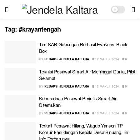
Tag:
#krayantengah
Tim SAR Gabungan Berhasil Evakuasi Black
Box
BY
REDAKSI JENDELA KALTARA
12 MARET 2024
0
Teknisi Pesawat Smart Air Meninggal Dunia, Pilot
Selamat
BY
REDAKSI JENDELA KALTARA
12 MARET 2024
0
Keberadaan Pesawat Perintis Smart Air
Ditemukan
BY
REDAKSI JENDELA KALTARA
10 MARET 2024
0
Terkait Pesawat Hilang, Wagub Yansen TP
Komunikasi dengan Kepala Desa Binuang. Ini
Info Terbarunya