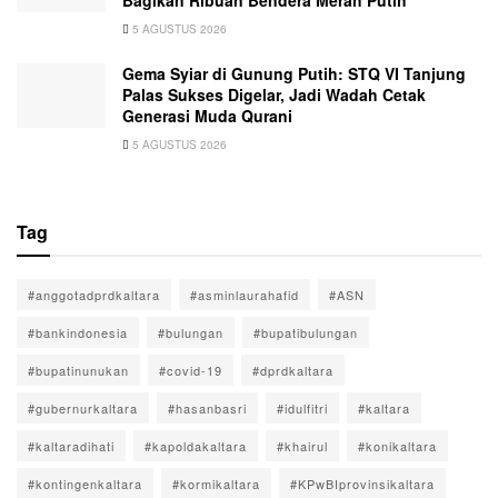
Bagikan Ribuan Bendera Merah Putih
5 AGUSTUS 2026
Gema Syiar di Gunung Putih: STQ VI Tanjung
Palas Sukses Digelar, Jadi Wadah Cetak
Generasi Muda Qurani
5 AGUSTUS 2026
Tag
#anggotadprdkaltara
#asminlaurahafid
#ASN
#bankindonesia
#bulungan
#bupatibulungan
#bupatinunukan
#covid-19
#dprdkaltara
#gubernurkaltara
#hasanbasri
#idulfitri
#kaltara
#kaltaradihati
#kapoldakaltara
#khairul
#konikaltara
#kontingenkaltara
#kormikaltara
#KPwBIprovinsikaltara