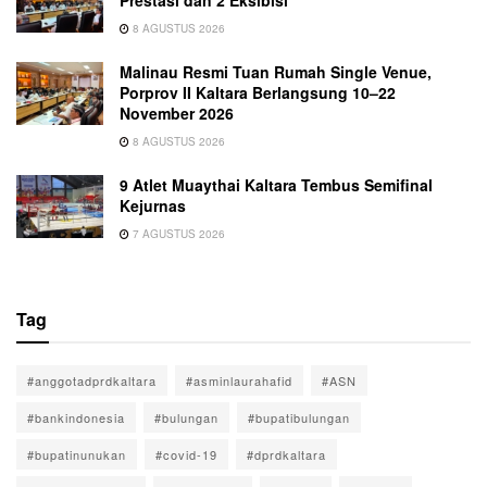
Prestasi dan 2 Eksibisi
8 AGUSTUS 2026
Malinau Resmi Tuan Rumah Single Venue,
Porprov II Kaltara Berlangsung 10–22
November 2026
8 AGUSTUS 2026
9 Atlet Muaythai Kaltara Tembus Semifinal
Kejurnas
7 AGUSTUS 2026
Tag
#anggotadprdkaltara
#asminlaurahafid
#ASN
#bankindonesia
#bulungan
#bupatibulungan
#bupatinunukan
#covid-19
#dprdkaltara