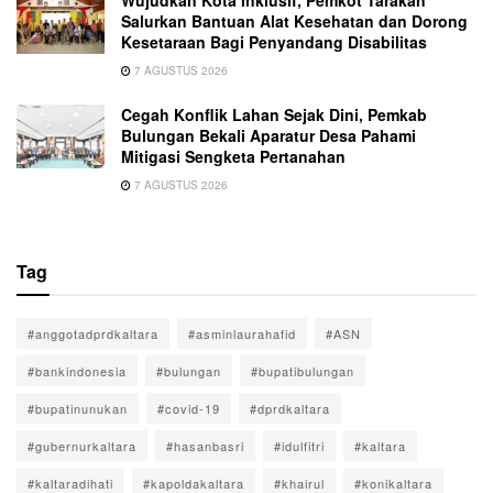
Wujudkan Kota Inklusif, Pemkot Tarakan
Salurkan Bantuan Alat Kesehatan dan Dorong
Kesetaraan Bagi Penyandang Disabilitas
7 AGUSTUS 2026
Cegah Konflik Lahan Sejak Dini, Pemkab
Bulungan Bekali Aparatur Desa Pahami
Mitigasi Sengketa Pertanahan
7 AGUSTUS 2026
Tag
#anggotadprdkaltara
#asminlaurahafid
#ASN
#bankindonesia
#bulungan
#bupatibulungan
#bupatinunukan
#covid-19
#dprdkaltara
#gubernurkaltara
#hasanbasri
#idulfitri
#kaltara
#kaltaradihati
#kapoldakaltara
#khairul
#konikaltara