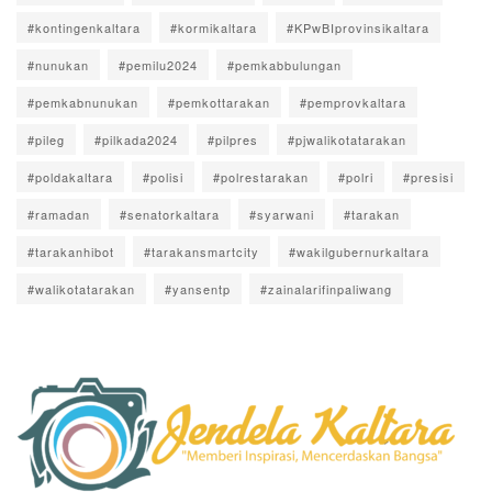
#kontingenkaltara
#kormikaltara
#KPwBIprovinsikaltara
#nunukan
#pemilu2024
#pemkabbulungan
#pemkabnunukan
#pemkottarakan
#pemprovkaltara
#pileg
#pilkada2024
#pilpres
#pjwalikotatarakan
#poldakaltara
#polisi
#polrestarakan
#polri
#presisi
#ramadan
#senatorkaltara
#syarwani
#tarakan
#tarakanhibot
#tarakansmartcity
#wakilgubernurkaltara
#walikotatarakan
#yansentp
#zainalarifinpaliwang