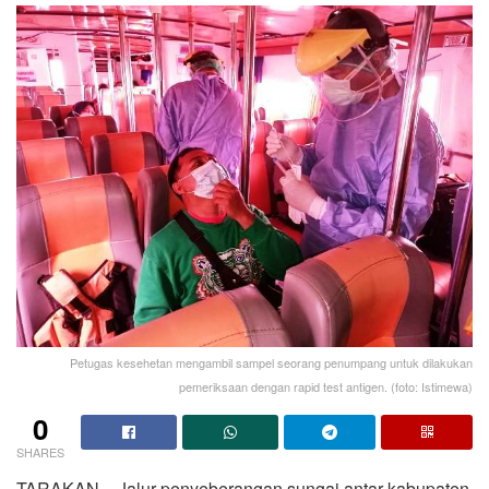
Petugas kesehetan mengambil sampel seorang penumpang untuk dilakukan
pemeriksaan dengan rapid test antigen. (foto: Istimewa)
0
SHARES
TARAKAN – Jalur penyeberangan sungai antar kabupaten