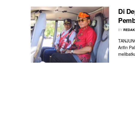
Di De
Pemba
BY
REDAK
TANJUNG 
Arifin P
melibatka