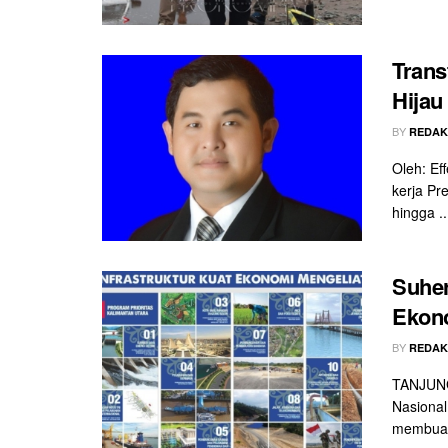
Trans
Hijau
BY
REDAK
Oleh: Ef
kerja Pr
hingga ..
Suher
Ekono
BY
REDAK
TANJUNG
Nasional
membuat 