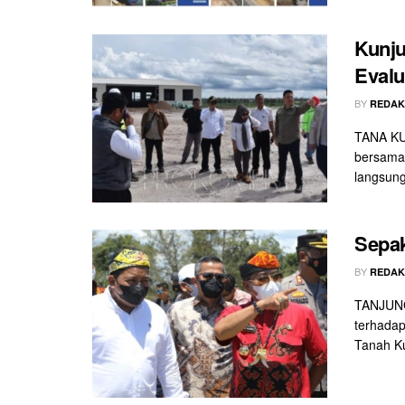
Kunju
Evalu
BY
REDAK
TANA KUN
bersama
langsung
Sepak
BY
REDAK
TANJUNG
terhadap
Tanah Ku