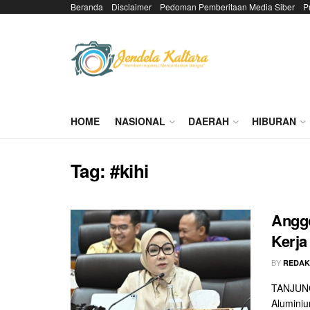
Beranda
Disclaimer
Pedoman Pemberitaan Media Siber
P
HOME
NASIONAL
DAERAH
HIBURAN
Tag:
#kihi
Anggo
Kerja
BY
REDAK
TANJUNG
Aluminiu