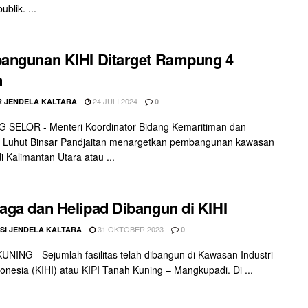
ublik. ...
angunan KIHI Ditarget Rampung 4
n
24 JULI 2024
 JENDELA KALTARA
0
 SELOR - Menteri Koordinator Bidang Kemaritiman dan
i Luhut Binsar Pandjaitan menargetkan pembangunan kawasan
di Kalimantan Utara atau ...
ga dan Helipad Dibangun di KIHI
31 OKTOBER 2023
SI JENDELA KALTARA
0
NING - Sejumlah fasilitas telah dibangun di Kawasan Industri
donesia (KIHI) atau KIPI Tanah Kuning – Mangkupadi. Di ...