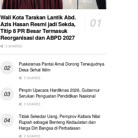
Wali Kota Tarakan Lantik Abd.
Azis Hasan Resmi jadi Sekda,
Titip 8 PR Besar Termasuk
Reorganisasi dan ABPD 2027
0 SHARES
Puskesmas Pantai Amal Dorong Terwujudnya
Desa Sehat Iklim
0 SHARES
Pimpin Upacara Hardiknas 2026, Gubernur
Serukan Penguatan Pendidikan Nasional
0 SHARES
Tidak Sekedar Uang, Pemprov Kaltara Nilai
Rupiah sebagai Benteng Kedaulatan dan
Harga Diri Bangsa di Perbatasan
0 SHARES