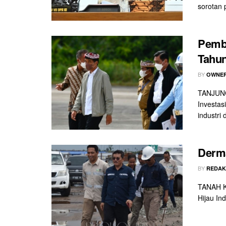
sorotan p
Pemb
Tahu
BY
OWNER
TANJUNG
Investas
industri 
Derma
BY
REDAK
TANAH KU
Hijau In