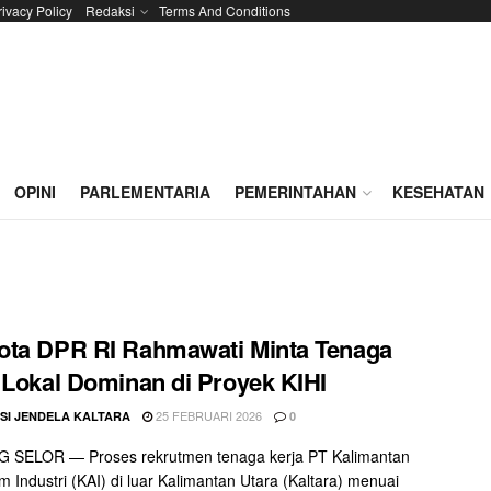
rivacy Policy
Redaksi
Terms And Conditions
OPINI
PARLEMENTARIA
PEMERINTAHAN
KESEHATAN
ta DPR RI Rahmawati Minta Tenaga
 Lokal Dominan di Proyek KIHI
25 FEBRUARI 2026
SI JENDELA KALTARA
0
 SELOR — Proses rekrutmen tenaga kerja PT Kalimantan
m Industri (KAI) di luar Kalimantan Utara (Kaltara) menuai