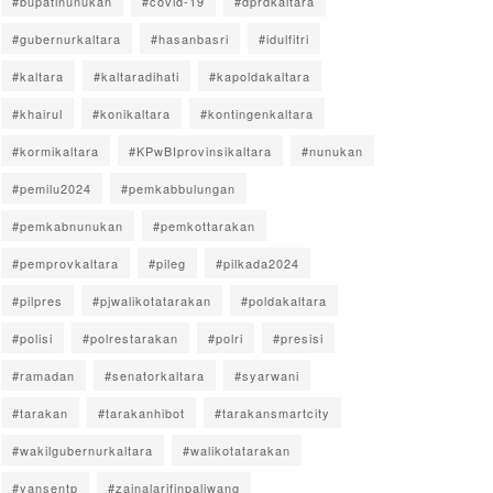
#bupatinunukan
#covid-19
#dprdkaltara
#gubernurkaltara
#hasanbasri
#idulfitri
#kaltara
#kaltaradihati
#kapoldakaltara
#khairul
#konikaltara
#kontingenkaltara
#kormikaltara
#KPwBIprovinsikaltara
#nunukan
#pemilu2024
#pemkabbulungan
#pemkabnunukan
#pemkottarakan
#pemprovkaltara
#pileg
#pilkada2024
#pilpres
#pjwalikotatarakan
#poldakaltara
#polisi
#polrestarakan
#polri
#presisi
#ramadan
#senatorkaltara
#syarwani
#tarakan
#tarakanhibot
#tarakansmartcity
#wakilgubernurkaltara
#walikotatarakan
#yansentp
#zainalarifinpaliwang