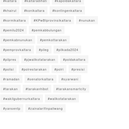
#kaltara
#kaltaradihati
#kapoldakaltara
#khairul
#konikaltara
#kontingenkaltara
#kormikaltara
#KPwBIprovinsikaltara
#nunukan
#pemilu2024
#pemkabbulungan
#pemkabnunukan
#pemkottarakan
#pemprovkaltara
#pileg
#pilkada2024
#pilpres
#pjwalikotatarakan
#poldakaltara
#polisi
#polrestarakan
#polri
#presisi
#ramadan
#senatorkaltara
#syarwani
#tarakan
#tarakanhibot
#tarakansmartcity
#wakilgubernurkaltara
#walikotatarakan
#yansentp
#zainalarifinpaliwang