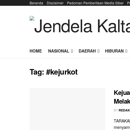
Beranda
Disclaimer
Pedoman Pemberitaan Media Siber
P
HOME
NASIONAL
DAERAH
HIBURAN
Tag:
#kejurkot
Kejua
Mela
BY
REDAK
TARAKAN
menyambu