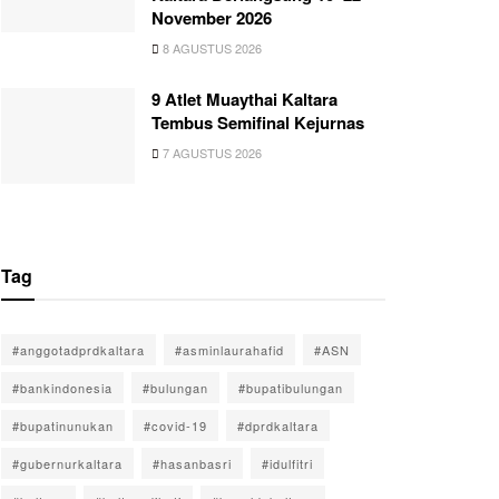
November 2026
8 AGUSTUS 2026
9 Atlet Muaythai Kaltara
Tembus Semifinal Kejurnas
7 AGUSTUS 2026
Tag
#anggotadprdkaltara
#asminlaurahafid
#ASN
#bankindonesia
#bulungan
#bupatibulungan
#bupatinunukan
#covid-19
#dprdkaltara
#gubernurkaltara
#hasanbasri
#idulfitri