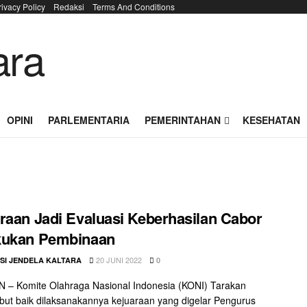
rivacy Policy
Redaksi
Terms And Conditions
OPINI
PARLEMENTARIA
PEMERINTAHAN
KESEHATAN
raan Jadi Evaluasi Keberhasilan Cabor
kukan Pembinaan
20 JUNI 2022
SI JENDELA KALTARA
0
 – Komite Olahraga Nasional Indonesia (KONI) Tarakan
t baik dilaksanakannya kejuaraan yang digelar Pengurus