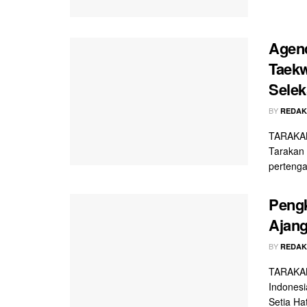
Agend
Taek
Selek
BY
REDAK
TARAKAN
Tarakan 
pertenga
Pengk
Ajang
BY
REDAK
TARAKAN 
Indonesi
Setia Hat