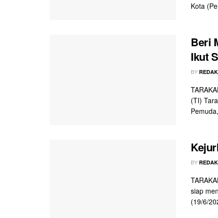
Kota (Pe
Beri 
Ikut 
BY
REDAK
TARAKAN
(TI) Tar
Pemuda,
Kejur
BY
REDAK
TARAKAN
siap men
(19/6/20