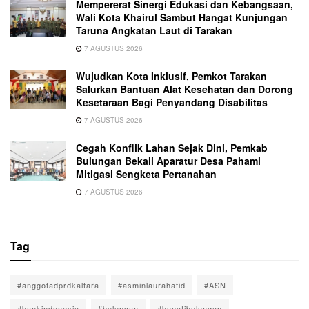
Mempererat Sinergi Edukasi dan Kebangsaan,
Wali Kota Khairul Sambut Hangat Kunjungan
Taruna Angkatan Laut di Tarakan
7 AGUSTUS 2026
Wujudkan Kota Inklusif, Pemkot Tarakan
Salurkan Bantuan Alat Kesehatan dan Dorong
Kesetaraan Bagi Penyandang Disabilitas
7 AGUSTUS 2026
Cegah Konflik Lahan Sejak Dini, Pemkab
Bulungan Bekali Aparatur Desa Pahami
Mitigasi Sengketa Pertanahan
7 AGUSTUS 2026
Tag
#anggotadprdkaltara
#asminlaurahafid
#ASN
#bankindonesia
#bulungan
#bupatibulungan