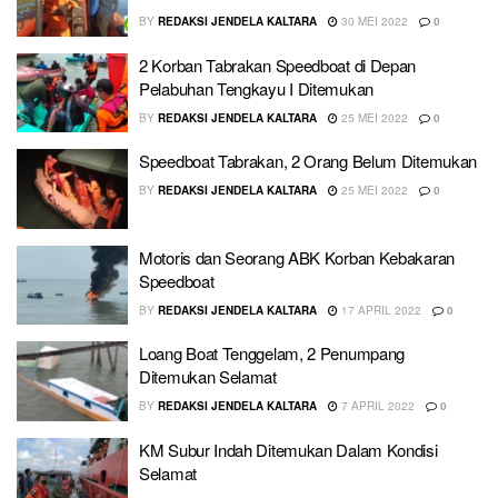
BY
REDAKSI JENDELA KALTARA
30 MEI 2022
0
2 Korban Tabrakan Speedboat di Depan
Pelabuhan Tengkayu I Ditemukan
BY
REDAKSI JENDELA KALTARA
25 MEI 2022
0
Speedboat Tabrakan, 2 Orang Belum Ditemukan
BY
REDAKSI JENDELA KALTARA
25 MEI 2022
0
Motoris dan Seorang ABK Korban Kebakaran
Speedboat
BY
REDAKSI JENDELA KALTARA
17 APRIL 2022
0
Loang Boat Tenggelam, 2 Penumpang
Ditemukan Selamat
BY
REDAKSI JENDELA KALTARA
7 APRIL 2022
0
KM Subur Indah Ditemukan Dalam Kondisi
Selamat