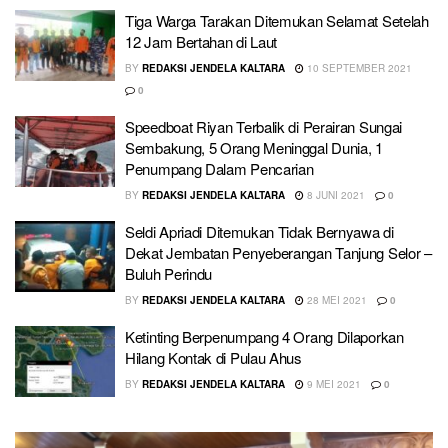
Tiga Warga Tarakan Ditemukan Selamat Setelah
12 Jam Bertahan di Laut
BY
REDAKSI JENDELA KALTARA
10 SEPTEMBER 2021
0
Speedboat Riyan Terbalik di Perairan Sungai
Sembakung, 5 Orang Meninggal Dunia, 1
Penumpang Dalam Pencarian
BY
REDAKSI JENDELA KALTARA
8 JUNI 2021
0
Seldi Apriadi Ditemukan Tidak Bernyawa di
Dekat Jembatan Penyeberangan Tanjung Selor –
Buluh Perindu
BY
REDAKSI JENDELA KALTARA
28 MEI 2021
0
Ketinting Berpenumpang 4 Orang Dilaporkan
Hilang Kontak di Pulau Ahus
BY
REDAKSI JENDELA KALTARA
9 MEI 2021
0