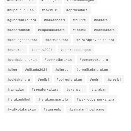
#bupatinunukan
#covid-19
#dprdkaltara
#gubernurkaltara
#hasanbasri
#idulfitri
#kaltara
#kaltaradihati
#kapoldakaltara
#khairul
#konikaltara
#kontingenkaltara
#kormikaltara
#KPwBIprovinsikaltara
#nunukan
#pemilu2024
#pemkabbulungan
#pemkabnunukan
#pemkottarakan
#pemprovkaltara
#pileg
#pilkada2024
#pilpres
#pjwalikotatarakan
#poldakaltara
#polisi
#polrestarakan
#polri
#presisi
#ramadan
#senatorkaltara
#syarwani
#tarakan
#tarakanhibot
#tarakansmartcity
#wakilgubernurkaltara
#walikotatarakan
#yansentp
#zainalarifinpaliwang