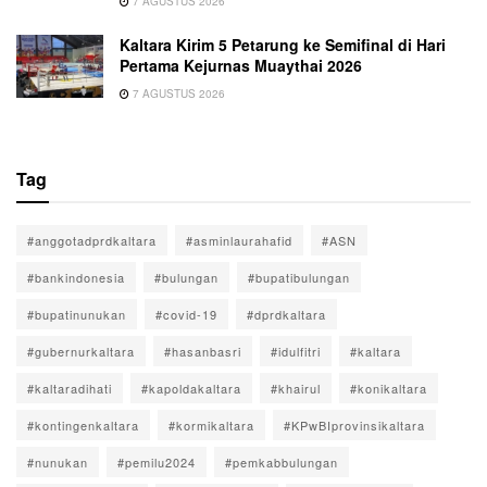
7 AGUSTUS 2026
Kaltara Kirim 5 Petarung ke Semifinal di Hari
Pertama Kejurnas Muaythai 2026
7 AGUSTUS 2026
Tag
#anggotadprdkaltara
#asminlaurahafid
#ASN
#bankindonesia
#bulungan
#bupatibulungan
#bupatinunukan
#covid-19
#dprdkaltara
#gubernurkaltara
#hasanbasri
#idulfitri
#kaltara
#kaltaradihati
#kapoldakaltara
#khairul
#konikaltara
#kontingenkaltara
#kormikaltara
#KPwBIprovinsikaltara
#nunukan
#pemilu2024
#pemkabbulungan