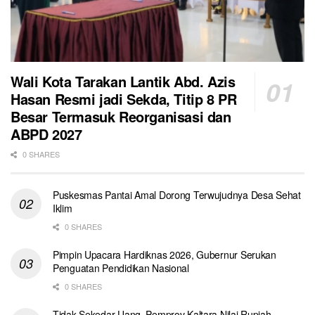
Wali Kota Tarakan Lantik Abd. Azis
Hasan Resmi jadi Sekda, Titip 8 PR
Besar Termasuk Reorganisasi dan
ABPD 2027
0 SHARES
Puskesmas Pantai Amal Dorong Terwujudnya Desa Sehat
Iklim
0 SHARES
Pimpin Upacara Hardiknas 2026, Gubernur Serukan
Penguatan Pendidikan Nasional
0 SHARES
Tidak Sekedar Uang, Pemprov Kaltara Nilai Rupiah