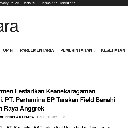
rivacy Policy
Redaksi
Terms And Conditions
OPINI
PARLEMENTARIA
PEMERINTAHAN
KESEHATAN
tmen Lestarikan Keanekaragaman
i, PT. Pertamina EP Tarakan Field Benahi
n Raya Anggrek
9 JUNI 2021
SI JENDELA KALTARA
0
– PT. Pertamina EP Tarakan Field telah berkomitmen untuk