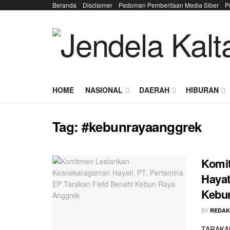
Beranda
Disclaimer
Pedoman Pemberitaan Media Siber
P
HOME
NASIONAL
DAERAH
HIBURAN
Tag:
#kebunrayaanggrek
Komi
Hayat
Kebu
BY
REDAK
TARAKAN 