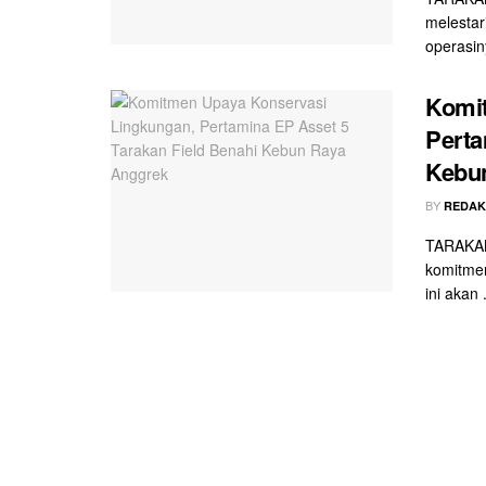
melestar
operasiny
Komi
Perta
Kebu
BY
REDAK
TARAKAN
komitmen
ini akan .