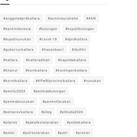
#anggotadprdkaltara
#asminlaurahafid
#ASN
#bankindonesia
#bulungan
#bupatibulungan
#bupatinunukan
#covid-19
#dprdkaltara
#gubernurkaltara
#hasanbasri
#idulfitri
#kaltara
#kaltaradihati
#kapoldakaltara
#khairul
#konikaltara
#kontingenkaltara
#kormikaltara
#KPwBIprovinsikaltara
#nunukan
#pemilu2024
#pemkabbulungan
#pemkabnunukan
#pemkottarakan
#pemprovkaltara
#pileg
#pilkada2024
#pilpres
#pjwalikotatarakan
#poldakaltara
#polisi
#polrestarakan
#polri
#presisi