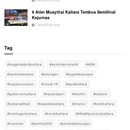
8 AGUSTUS 2026
9 Atlet Muaythai Kaltara Tembus Semifinal
Kejurnas
7 AGUSTUS 2026
Tag
#anggotadprdkaltara
#asminlaurahafid
#ASN
#bankindonesia
#bulungan
#bupatibulungan
#bupatinunukan
#covid-19
#dprdkaltara
#gubernurkaltara
#hasanbasri
#idulfitri
#kaltara
#kaltaradihati
#kapoldakaltara
#khairul
#konikaltara
#kontingenkaltara
#kormikaltara
#KPwBIprovinsikaltara
#nunukan
#pemilu2024
#pemkabbulungan