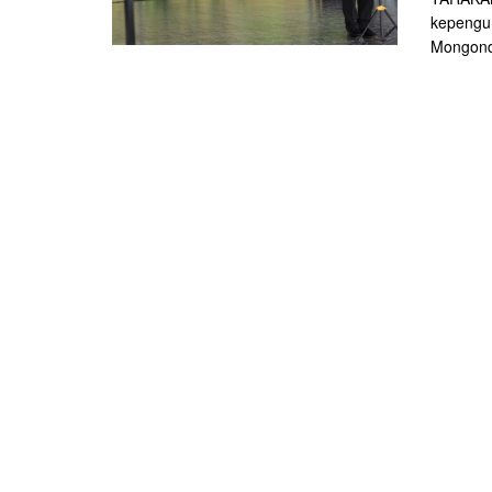
kepengu
Mongondo