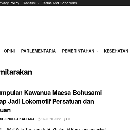
rivacy Policy
Redaksi
Terms And Conditions
OPINI
PARLEMENTARIA
PEMERINTAHAN
KESEHATAN
itarakan
umpulan Kawanua Maesa Bohusami
ap Jadi Lokomotif Persatuan dan
tuan
16 JUNI 2022
SI JENDELA KALTARA
0
– Wali Kota Tarakan dr. H. Khairul M.Kes mengapresiasi