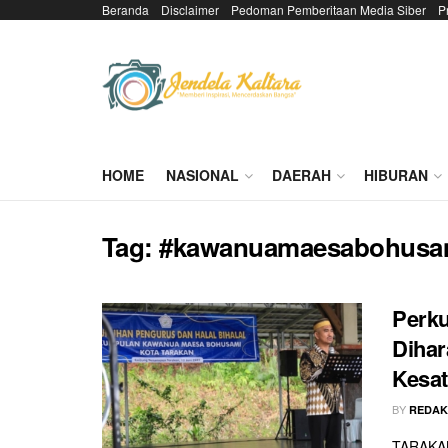
Beranda
Disclaimer
Pedoman Pemberitaan Media Siber
P
HOME
NASIONAL
DAERAH
HIBURAN
Tag:
#kawanuamaesabohusam
Perk
Dihar
Kesa
BY
REDAK
TARAKAN 