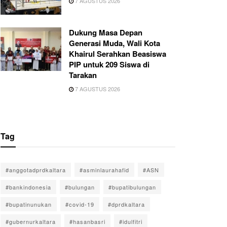
7 AGUSTUS 2026
Dukung Masa Depan
Generasi Muda, Wali Kota
Khairul Serahkan Beasiswa
PIP untuk 209 Siswa di
Tarakan
7 AGUSTUS 2026
Tag
#anggotadprdkaltara
#asminlaurahafid
#ASN
#bankindonesia
#bulungan
#bupatibulungan
#bupatinunukan
#covid-19
#dprdkaltara
#gubernurkaltara
#hasanbasri
#idulfitri