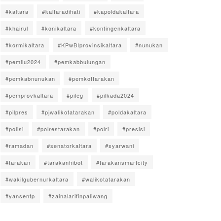
#kaltara
#kaltaradihati
#kapoldakaltara
#khairul
#konikaltara
#kontingenkaltara
#kormikaltara
#KPwBIprovinsikaltara
#nunukan
#pemilu2024
#pemkabbulungan
#pemkabnunukan
#pemkottarakan
#pemprovkaltara
#pileg
#pilkada2024
#pilpres
#pjwalikotatarakan
#poldakaltara
#polisi
#polrestarakan
#polri
#presisi
#ramadan
#senatorkaltara
#syarwani
#tarakan
#tarakanhibot
#tarakansmartcity
#wakilgubernurkaltara
#walikotatarakan
#yansentp
#zainalarifinpaliwang