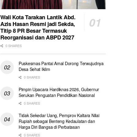
Wali Kota Tarakan Lantik Abd.
Azis Hasan Resmi jadi Sekda,
Titip 8 PR Besar Termasuk
Reorganisasi dan ABPD 2027
0 SHARES
Puskesmas Pantai Amal Dorong Terwujudnya
Desa Sehat Iklim
0 SHARES
Pimpin Upacara Hardiknas 2026, Gubernur
Serukan Penguatan Pendidikan Nasional
0 SHARES
Tidak Sekedar Uang, Pemprov Kaltara Nilai
Rupiah sebagai Benteng Kedaulatan dan
Harga Diri Bangsa di Perbatasan
0 SHARES