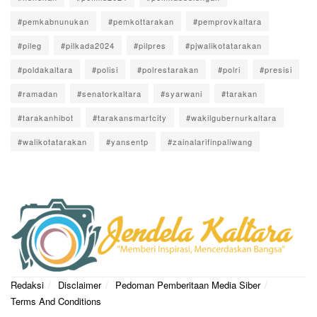
#pemkabnunukan
#pemkottarakan
#pemprovkaltara
#pileg
#pilkada2024
#pilpres
#pjwalikotatarakan
#poldakaltara
#polisi
#polrestarakan
#polri
#presisi
#ramadan
#senatorkaltara
#syarwani
#tarakan
#tarakanhibot
#tarakansmartcity
#wakilgubernurkaltara
#walikotatarakan
#yansentp
#zainalarifinpaliwang
Redaksi
Disclaimer
Pedoman Pemberitaan Media Siber
Terms And Conditions