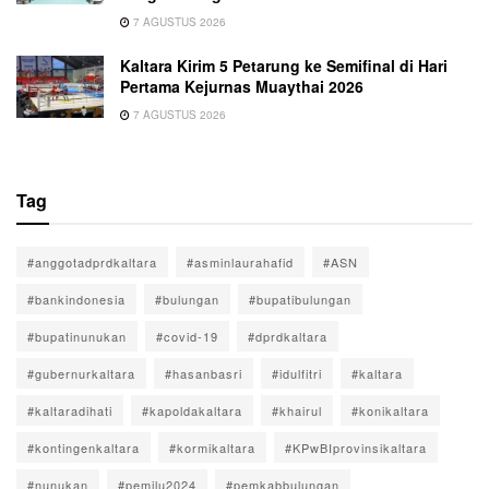
7 AGUSTUS 2026
Kaltara Kirim 5 Petarung ke Semifinal di Hari
Pertama Kejurnas Muaythai 2026
7 AGUSTUS 2026
Tag
#anggotadprdkaltara
#asminlaurahafid
#ASN
#bankindonesia
#bulungan
#bupatibulungan
#bupatinunukan
#covid-19
#dprdkaltara
#gubernurkaltara
#hasanbasri
#idulfitri
#kaltara
#kaltaradihati
#kapoldakaltara
#khairul
#konikaltara
#kontingenkaltara
#kormikaltara
#KPwBIprovinsikaltara
#nunukan
#pemilu2024
#pemkabbulungan