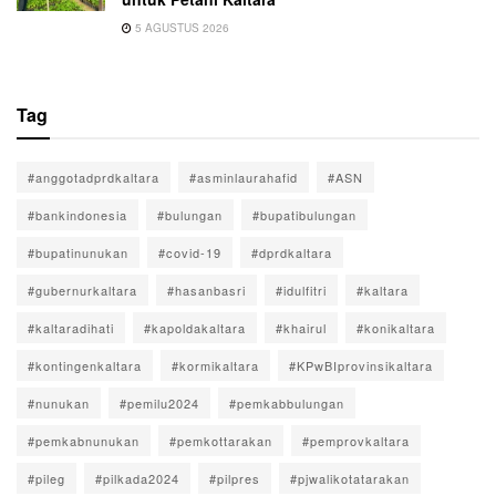
5 AGUSTUS 2026
Tag
#anggotadprdkaltara
#asminlaurahafid
#ASN
#bankindonesia
#bulungan
#bupatibulungan
#bupatinunukan
#covid-19
#dprdkaltara
#gubernurkaltara
#hasanbasri
#idulfitri
#kaltara
#kaltaradihati
#kapoldakaltara
#khairul
#konikaltara
#kontingenkaltara
#kormikaltara
#KPwBIprovinsikaltara
#nunukan
#pemilu2024
#pemkabbulungan
#pemkabnunukan
#pemkottarakan
#pemprovkaltara
#pileg
#pilkada2024
#pilpres
#pjwalikotatarakan