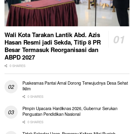
Wali Kota Tarakan Lantik Abd. Azis
Hasan Resmi jadi Sekda, Titip 8 PR
Besar Termasuk Reorganisasi dan
ABPD 2027
0 SHARES
Puskesmas Pantai Amal Dorong Terwujudnya Desa Sehat
Iklim
0 SHARES
Pimpin Upacara Hardiknas 2026, Gubernur Serukan
Penguatan Pendidikan Nasional
0 SHARES
Tidak Sekedar Uang, Pemprov Kaltara Nilai Rupiah