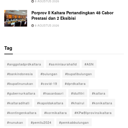
8 AGUSTUS 2026
Porprov II Kaltara Pertandingkan 48 Cabor
Prestasi dan 2 Eksibisi
8 AGUSTUS 2026
Tag
#anggotadprdkaltara
#asminlaurahafid
#ASN
#bankindonesia
#bulungan
#bupatibulungan
#bupatinunukan
#covid-19
#dprdkaltara
#gubernurkaltara
#hasanbasri
#idulfitri
#kaltara
#kaltaradihati
#kapoldakaltara
#khairul
#konikaltara
#kontingenkaltara
#kormikaltara
#KPwBIprovinsikaltara
#nunukan
#pemilu2024
#pemkabbulungan