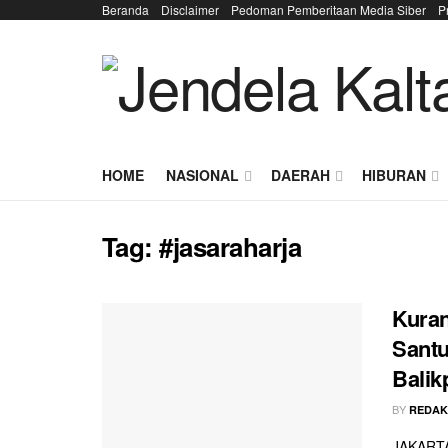
Beranda
Disclaimer
Pedoman Pemberitaan Media Siber
P
HOME
NASIONAL
DAERAH
HIBURAN
Tag:
#jasaraharja
Kuran
Santu
Balik
BY
REDAK
JAKARTA 