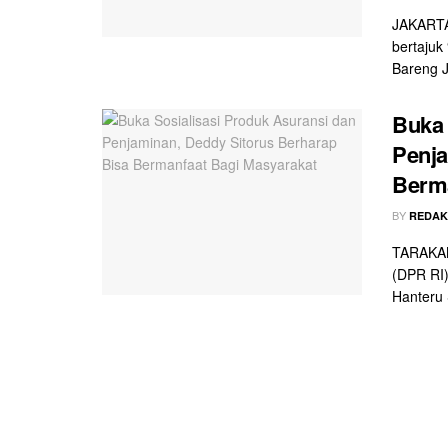
JAKARTA 
bertajuk
Bareng J
Buka 
Penja
Berma
BY
REDAK
TARAKAN 
(DPR RI)
Hanteru 