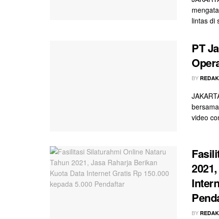
mengatak
lintas di
PT Ja
Opera
BY
REDAK
JAKARTA
bersama 
video co
Fasil
2021,
Inter
Penda
BY
REDAK