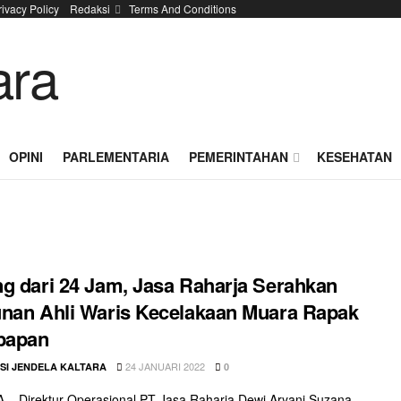
rivacy Policy
Redaksi
Terms And Conditions
OPINI
PARLEMENTARIA
PEMERINTAHAN
KESEHATAN
g dari 24 Jam, Jasa Raharja Serahkan
nan Ahli Waris Kecelakaan Muara Rapak
papan
24 JANUARI 2022
SI JENDELA KALTARA
0
– Direktur Operasional PT Jasa Raharja Dewi Aryani Suzana