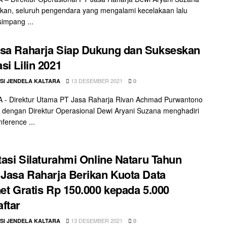
an, seluruh pengendara yang mengalami kecelakaan lalu
 simpang ...
sa Raharja Siap Dukung dan Sukseskan
si Lilin 2021
13 DESEMBER 2021
SI JENDELA KALTARA
0
 - Direktur Utama PT Jasa Raharja Rivan Achmad Purwantono
dengan Direktur Operasional Dewi Aryani Suzana menghadiri
nference ...
itasi Silaturahmi Online Nataru Tahun
 Jasa Raharja Berikan Kuota Data
net Gratis Rp 150.000 kepada 5.000
ftar
13 DESEMBER 2021
SI JENDELA KALTARA
0