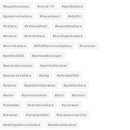
#bupatinunukan
#covid-19
#dprdkaltara
#gubernurkaltara
#hasanbasri
#idulfitri
#kaltara
#kaltaradihati
#kapoldakaltara
#khairul
#konikaltara
#kontingenkaltara
#kormikaltara
#KPwBIprovinsikaltara
#nunukan
#pemilu2024
#pemkabbulungan
#pemkabnunukan
#pemkottarakan
#pemprovkaltara
#pileg
#pilkada2024
#pilpres
#pjwalikotatarakan
#poldakaltara
#polisi
#polrestarakan
#polri
#presisi
#ramadan
#senatorkaltara
#syarwani
#tarakan
#tarakanhibot
#tarakansmartcity
#wakilgubernurkaltara
#walikotatarakan