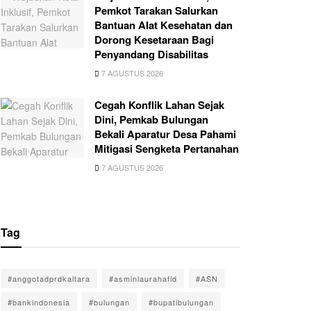
Pemkot Tarakan Salurkan
Bantuan Alat Kesehatan dan
Dorong Kesetaraan Bagi
Penyandang Disabilitas
7 AGUSTUS 2026
Cegah Konflik Lahan Sejak
Dini, Pemkab Bulungan
Bekali Aparatur Desa Pahami
Mitigasi Sengketa Pertanahan
7 AGUSTUS 2026
Tag
#anggotadprdkaltara
#asminlaurahafid
#ASN
#bankindonesia
#bulungan
#bupatibulungan