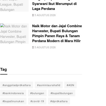
Syarwani Ikut Merumput di
Laga Perdana
5 AGUSTUS 2026
Naik Motor dan Jajal Combine
Harvester, Bupati Bulungan
Pimpin Panen Raya & Tanam
Perdana Modern di Mara Hilir
5 AGUSTUS 2026
Tag
#anggotadprdkaltara
#asminlaurahafid
#ASN
#bankindonesia
#bulungan
#bupatibulungan
#bupatinunukan
#covid-19
#dprdkaltara