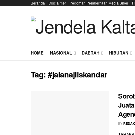
Beranda
Disclaimer
Pedoman Pemberitaan Media Siber
P
HOME
NASIONAL
DAERAH
HIBURAN
Tag:
#jalanajiiskandar
Sorot
Juata
Agen
BY
REDAK
TARAKAN