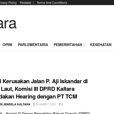
rivacy Policy
Redaksi
Terms And Conditions
OPINI
PARLEMENTARIA
PEMERINTAHAN
KESEHATAN
i Kerusakan Jalan P. Aji Iskandar di
 Laut, Komisi III DPRD Kaltara
dakan Hearing dengan PT TCM
28 MARET 2023
SI JENDELA KALTARA
0
 – Komisi III Dewan Perwakilan Rakyat Daerah (DPRD)