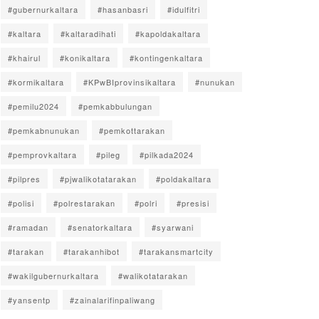
#gubernurkaltara
#hasanbasri
#idulfitri
#kaltara
#kaltaradihati
#kapoldakaltara
#khairul
#konikaltara
#kontingenkaltara
#kormikaltara
#KPwBIprovinsikaltara
#nunukan
#pemilu2024
#pemkabbulungan
#pemkabnunukan
#pemkottarakan
#pemprovkaltara
#pileg
#pilkada2024
#pilpres
#pjwalikotatarakan
#poldakaltara
#polisi
#polrestarakan
#polri
#presisi
#ramadan
#senatorkaltara
#syarwani
#tarakan
#tarakanhibot
#tarakansmartcity
#wakilgubernurkaltara
#walikotatarakan
#yansentp
#zainalarifinpaliwang