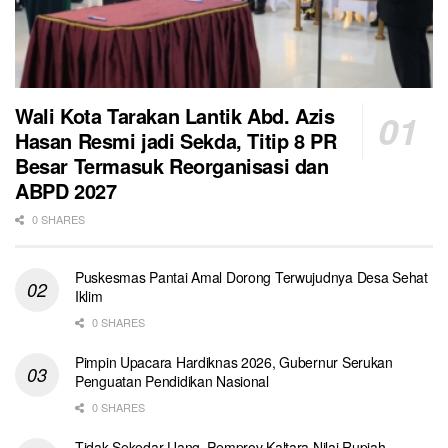
Wali Kota Tarakan Lantik Abd. Azis
Hasan Resmi jadi Sekda, Titip 8 PR
Besar Termasuk Reorganisasi dan
ABPD 2027
0 SHARES
Puskesmas Pantai Amal Dorong Terwujudnya Desa Sehat
Iklim
0 SHARES
Pimpin Upacara Hardiknas 2026, Gubernur Serukan
Penguatan Pendidikan Nasional
0 SHARES
Tidak Sekedar Uang, Pemprov Kaltara Nilai Rupiah