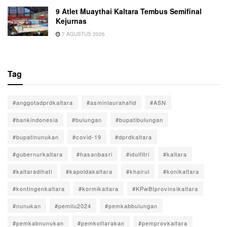
9 Atlet Muaythai Kaltara Tembus Semifinal
Kejurnas
7 AGUSTUS 2026
Tag
#anggotadprdkaltara
#asminlaurahafid
#ASN
#bankindonesia
#bulungan
#bupatibulungan
#bupatinunukan
#covid-19
#dprdkaltara
#gubernurkaltara
#hasanbasri
#idulfitri
#kaltara
#kaltaradihati
#kapoldakaltara
#khairul
#konikaltara
#kontingenkaltara
#kormikaltara
#KPwBIprovinsikaltara
#nunukan
#pemilu2024
#pemkabbulungan
#pemkabnunukan
#pemkottarakan
#pemprovkaltara