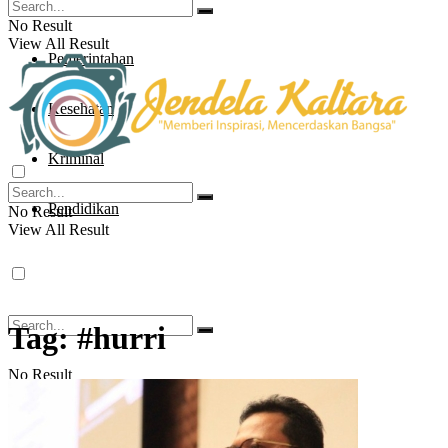
Parlementaria
No Result
View All Result
Pemerintahan
Kesehatan
Kriminal
Pendidikan
No Result
View All Result
Tag:
#hurri
No Result
View All Result