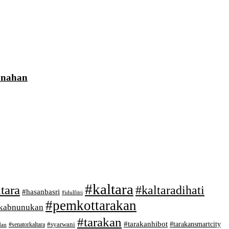
anahan
#kaltara
tara
#kaltaradihati
#hasanbasri
#idulfitri
#pemkottarakan
kabnunukan
#tarakan
#tarakanhibot
#tarakansmartcity
#senatorkaltara
#syarwani
dan