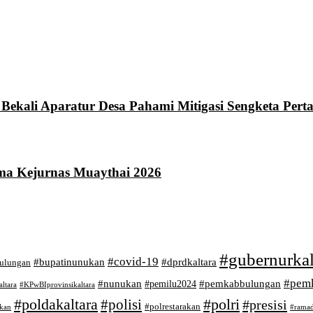
Bekali Aparatur Desa Pahami Mitigasi Sengketa Pert
tama Kejurnas Muaythai 2026
#gubernurkal
#covid-19
#bupatinunukan
#dprdkaltara
bulungan
#pem
#nunukan
#pemilu2024
#pemkabbulungan
ltara
#KPwBIprovinsikaltara
#poldakaltara
#polri
#polisi
#presisi
#polrestarakan
akan
#rama