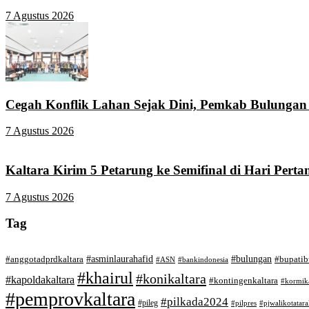
7 Agustus 2026
Cegah Konflik Lahan Sejak Dini, Pemkab Bulungan 
7 Agustus 2026
Kaltara Kirim 5 Petarung ke Semifinal di Hari Per
7 Agustus 2026
Tag
#asminlaurahafid
#bulungan
#anggotadprdkaltara
#bupati
#bankindonesia
#ASN
#khairul
#konikaltara
#kapoldakaltara
#kontingenkaltara
#kormika
#pemprovkaltara
#pilkada2024
#pileg
#pilpres
#pjwalikotatar