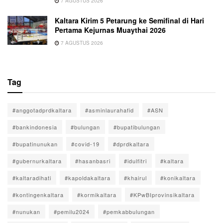
7 AGUSTUS 2026
Kaltara Kirim 5 Petarung ke Semifinal di Hari
Pertama Kejurnas Muaythai 2026
7 AGUSTUS 2026
Tag
#anggotadprdkaltara
#asminlaurahafid
#ASN
#bankindonesia
#bulungan
#bupatibulungan
#bupatinunukan
#covid-19
#dprdkaltara
#gubernurkaltara
#hasanbasri
#idulfitri
#kaltara
#kaltaradihati
#kapoldakaltara
#khairul
#konikaltara
#kontingenkaltara
#kormikaltara
#KPwBIprovinsikaltara
#nunukan
#pemilu2024
#pemkabbulungan