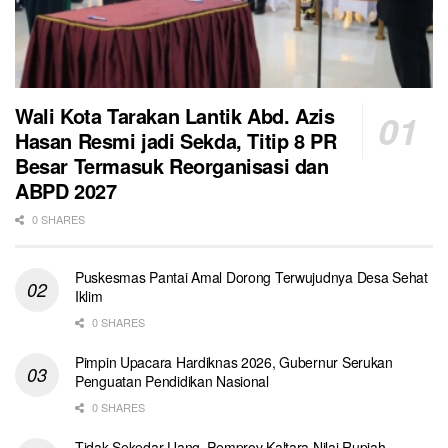
Wali Kota Tarakan Lantik Abd. Azis
Hasan Resmi jadi Sekda, Titip 8 PR
Besar Termasuk Reorganisasi dan
ABPD 2027
0 SHARES
Puskesmas Pantai Amal Dorong Terwujudnya Desa Sehat
Iklim
0 SHARES
Pimpin Upacara Hardiknas 2026, Gubernur Serukan
Penguatan Pendidikan Nasional
0 SHARES
Tidak Sekedar Uang, Pemprov Kaltara Nilai Rupiah