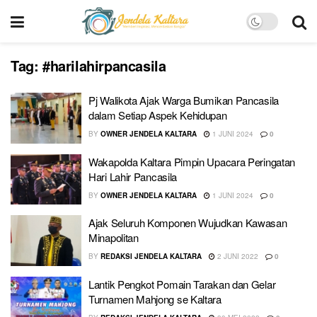
Tag:
#harilahirpancasila
Pj Walikota Ajak Warga Bumikan Pancasila
dalam Setiap Aspek Kehidupan
BY
OWNER JENDELA KALTARA
1 JUNI 2024
0
Wakapolda Kaltara Pimpin Upacara Peringatan
Hari Lahir Pancasila
BY
OWNER JENDELA KALTARA
1 JUNI 2024
0
Ajak Seluruh Komponen Wujudkan Kawasan
Minapolitan
BY
REDAKSI JENDELA KALTARA
2 JUNI 2022
0
Lantik Pengkot Pomain Tarakan dan Gelar
Turnamen Mahjong se Kaltara