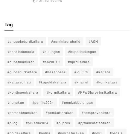
8 AGUSTUS 2026
Tag
#anggotadprdkaltara
#asminlaurahafid
#ASN
#bankindonesia
#bulungan
#bupatibulungan
#bupatinunukan
#covid-19
#dprdkaltara
#gubernurkaltara
#hasanbasri
#idulfitri
#kaltara
#kaltaradihati
#kapoldakaltara
#khairul
#konikaltara
#kontingenkaltara
#kormikaltara
#KPwBIprovinsikaltara
#nunukan
#pemilu2024
#pemkabbulungan
#pemkabnunukan
#pemkottarakan
#pemprovkaltara
#pileg
#pilkada2024
#pilpres
#pjwalikotatarakan
#poldakaltara
#polisi
#polrestarakan
#polri
#presisi