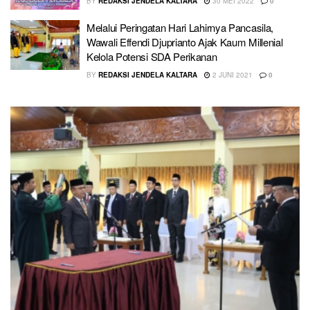
BY
REDAKSI JENDELA KALTARA
30 MEI 2022
0
Melalui Peringatan Hari Lahirnya Pancasila,
Wawali Effendi Djuprianto Ajak Kaum Millenial
Kelola Potensi SDA Perikanan
BY
REDAKSI JENDELA KALTARA
2 JUNI 2021
0