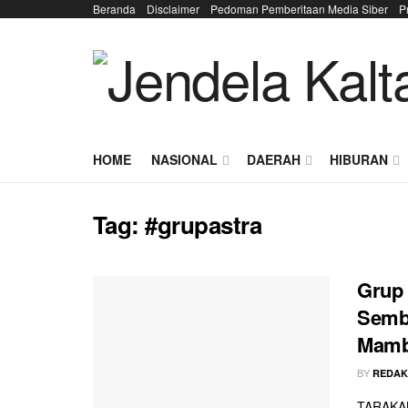
Beranda
Disclaimer
Pedoman Pemberitaan Media Siber
P
HOME
NASIONAL
DAERAH
HIBURAN
Tag:
#grupastra
Grup 
Semb
Mamb
BY
REDAK
TARAKAN