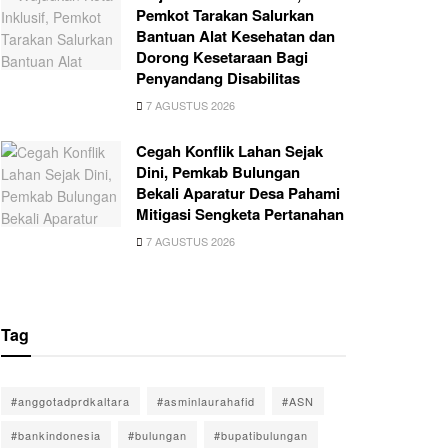
Pemkot Tarakan Salurkan
Bantuan Alat Kesehatan dan
Dorong Kesetaraan Bagi
Penyandang Disabilitas
7 AGUSTUS 2026
Cegah Konflik Lahan Sejak
Dini, Pemkab Bulungan
Bekali Aparatur Desa Pahami
Mitigasi Sengketa Pertanahan
7 AGUSTUS 2026
Tag
#anggotadprdkaltara
#asminlaurahafid
#ASN
#bankindonesia
#bulungan
#bupatibulungan