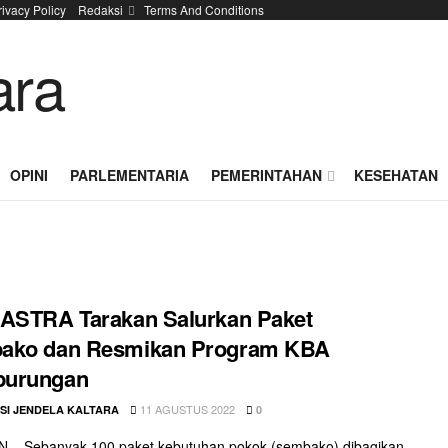
rivacy Policy
Redaksi
Terms And Conditions
OPINI
PARLEMENTARIA
PEMERINTAHAN
KESEHATAN
ASTRA Tarakan Salurkan Paket
ako dan Resmikan Program KBA
urungan
11 AGUSTUS 2022
SI JENDELA KALTARA
0
 – Sebanyak 100 paket kebutuhan pokok (sembako) dibagikan