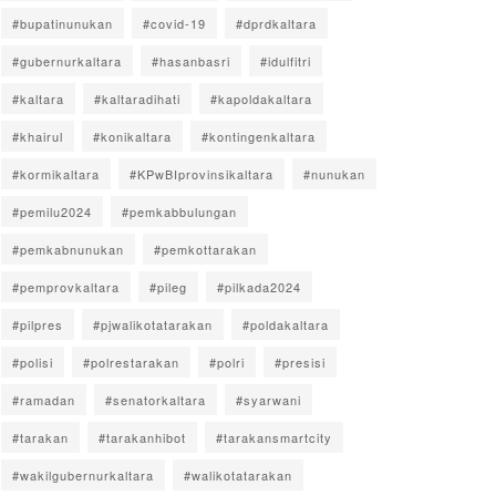
#bupatinunukan
#covid-19
#dprdkaltara
#gubernurkaltara
#hasanbasri
#idulfitri
#kaltara
#kaltaradihati
#kapoldakaltara
#khairul
#konikaltara
#kontingenkaltara
#kormikaltara
#KPwBIprovinsikaltara
#nunukan
#pemilu2024
#pemkabbulungan
#pemkabnunukan
#pemkottarakan
#pemprovkaltara
#pileg
#pilkada2024
#pilpres
#pjwalikotatarakan
#poldakaltara
#polisi
#polrestarakan
#polri
#presisi
#ramadan
#senatorkaltara
#syarwani
#tarakan
#tarakanhibot
#tarakansmartcity
#wakilgubernurkaltara
#walikotatarakan