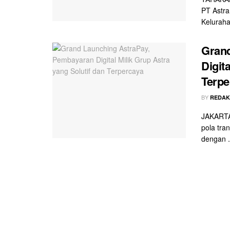
PT Astra
Keluraha
Gran
Digit
Terpe
BY
REDAK
JAKARTA
pola tra
dengan .