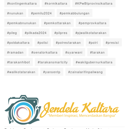
#kontingenkaltara
#kormikaltara
#KPwBIprovinsikaltara
#nunukan
#pemilu2024
#pemkabbulungan
#pemkabnunukan
#pemkottarakan
#pemprovkaltara
#pileg
#pilkada2024
#pilpres
#pjwalikotatarakan
#poldakaltara
#polisi
#polrestarakan
#polri
#presisi
#ramadan
#senatorkaltara
#syarwani
#tarakan
#tarakanhibot
#tarakansmartcity
#wakilgubernurkaltara
#walikotatarakan
#yansentp
#zainalarifinpaliwang