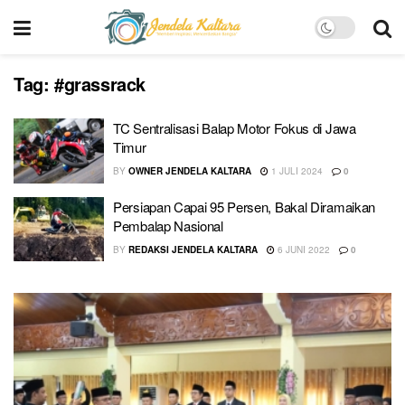
Tag:
#grassrack
TC Sentralisasi Balap Motor Fokus di Jawa
Timur
BY
OWNER JENDELA KALTARA
1 JULI 2024
0
Persiapan Capai 95 Persen, Bakal Diramaikan
Pembalap Nasional
BY
REDAKSI JENDELA KALTARA
6 JUNI 2022
0