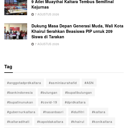
9 Atlet Muaythai Kaltara Tembus Semifinal
Kejurnas
7 AGUSTUS 2026
Dukung Masa Depan Generasi Muda, Wali Kota
Khairul Serahkan Beasiswa PIP untuk 209
Siswa di Tarakan
7 AGUSTUS 2026
Tag
#anggotadprdkaltara
#asminlaurahafid
#ASN
#bankindonesia
#bulungan
#bupatibulungan
#bupatinunukan
#covid-19
#dprdkaltara
#gubernurkaltara
#hasanbasri
#idulfitri
#kaltara
#kaltaradihati
#kapoldakaltara
#khairul
#konikaltara