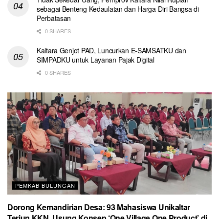
sebagai Benteng Kedaulatan dan Harga Diri Bangsa di
Perbatasan
0 SHARES
Kaltara Genjot PAD, Luncurkan E-SAMSATKU dan
SIMPADKU untuk Layanan Pajak Digital
0 SHARES
PEMKAB BULUNGAN
Dorong Kemandirian Desa: 93 Mahasiswa Unikaltar
Terjun KKN, Usung Konsep ‘One Village One Product’ di