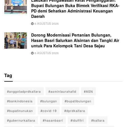
Lakukan Pengawasan Ketat Penganggaran:
Bupati Bulungan Buka Bimtek Verifikasi RKA-
PD demi Sehatkan Administrasi Keuangan
Daerah
6 AGUSTUS 2026
Dorong Modernisasi Pertanian Bulungan,
Hasan Basri Salurkan Alsintan dan Tangki Air
untuk Para Kelompok Tani Desa Sajau
6 AGUSTUS 2026
Tag
#anggotadprdkaltara
#asminlaurahafid
#ASN
#bankindonesia
#bulungan
#bupatibulungan
#bupatinunukan
#covid-19
#dprdkaltara
#gubernurkaltara
#hasanbasri
#idulfitri
#kaltara