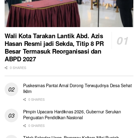
Wali Kota Tarakan Lantik Abd. Azis
Hasan Resmi jadi Sekda, Titip 8 PR
Besar Termasuk Reorganisasi dan
ABPD 2027
0 SHARES
Puskesmas Pantai Amal Dorong Terwujudnya Desa Sehat
Iklim
0 SHARES
Pimpin Upacara Hardiknas 2026, Gubernur Serukan
Penguatan Pendidikan Nasional
0 SHARES
Tidak Sekedar Uang, Pemprov Kaltara Nilai Rupiah