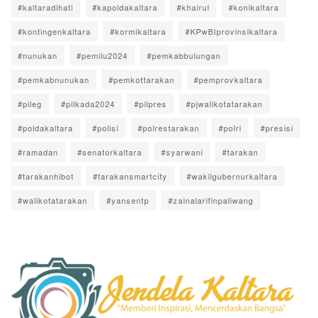
#kaltaradihati
#kapoldakaltara
#khairul
#konikaltara
#kontingenkaltara
#kormikaltara
#KPwBIprovinsikaltara
#nunukan
#pemilu2024
#pemkabbulungan
#pemkabnunukan
#pemkottarakan
#pemprovkaltara
#pileg
#pilkada2024
#pilpres
#pjwalikotatarakan
#poldakaltara
#polisi
#polrestarakan
#polri
#presisi
#ramadan
#senatorkaltara
#syarwani
#tarakan
#tarakanhibot
#tarakansmartcity
#wakilgubernurkaltara
#walikotatarakan
#yansentp
#zainalarifinpaliwang