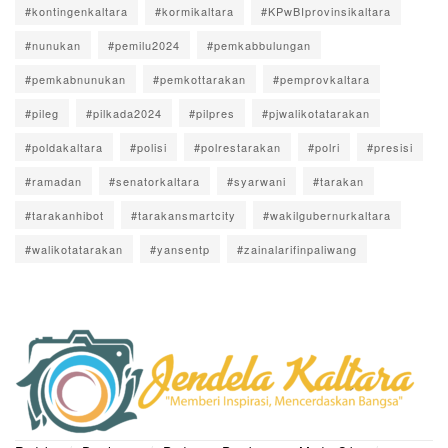
#kontingenkaltara
#kormikaltara
#KPwBIprovinsikaltara
#nunukan
#pemilu2024
#pemkabbulungan
#pemkabnunukan
#pemkottarakan
#pemprovkaltara
#pileg
#pilkada2024
#pilpres
#pjwalikotatarakan
#poldakaltara
#polisi
#polrestarakan
#polri
#presisi
#ramadan
#senatorkaltara
#syarwani
#tarakan
#tarakanhibot
#tarakansmartcity
#wakilgubernurkaltara
#walikotatarakan
#yansentp
#zainalarifinpaliwang