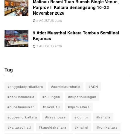
Malinau Resmi Tuan Rumah Single Venue,
Porprov II Kaltara Berlangsung 10–22
November 2026
8 AGUSTUS 2026
9 Atlet Muaythai Kaltara Tembus Semifinal
Kejurnas
7 AGUSTUS 2026
Tag
#anggotadprdkaltara
#asminlaurahafid
#ASN
#bankindonesia
#bulungan
#bupatibulungan
#bupatinunukan
#covid-19
#dprdkaltara
#gubernurkaltara
#hasanbasri
#idulfitri
#kaltara
#kaltaradihati
#kapoldakaltara
#khairul
#konikaltara