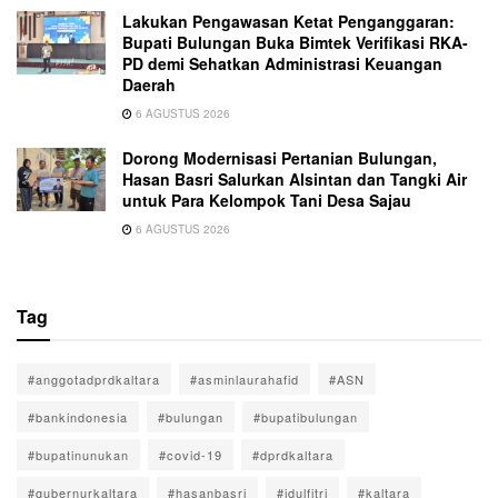
Lakukan Pengawasan Ketat Penganggaran:
Bupati Bulungan Buka Bimtek Verifikasi RKA-
PD demi Sehatkan Administrasi Keuangan
Daerah
6 AGUSTUS 2026
Dorong Modernisasi Pertanian Bulungan,
Hasan Basri Salurkan Alsintan dan Tangki Air
untuk Para Kelompok Tani Desa Sajau
6 AGUSTUS 2026
Tag
#anggotadprdkaltara
#asminlaurahafid
#ASN
#bankindonesia
#bulungan
#bupatibulungan
#bupatinunukan
#covid-19
#dprdkaltara
#gubernurkaltara
#hasanbasri
#idulfitri
#kaltara