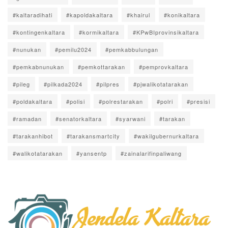
#kaltaradihati
#kapoldakaltara
#khairul
#konikaltara
#kontingenkaltara
#kormikaltara
#KPwBIprovinsikaltara
#nunukan
#pemilu2024
#pemkabbulungan
#pemkabnunukan
#pemkottarakan
#pemprovkaltara
#pileg
#pilkada2024
#pilpres
#pjwalikotatarakan
#poldakaltara
#polisi
#polrestarakan
#polri
#presisi
#ramadan
#senatorkaltara
#syarwani
#tarakan
#tarakanhibot
#tarakansmartcity
#wakilgubernurkaltara
#walikotatarakan
#yansentp
#zainalarifinpaliwang