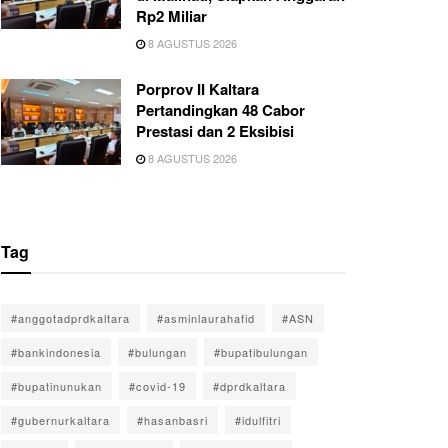
Rp2 Miliar
8 AGUSTUS 2026
Porprov II Kaltara
Pertandingkan 48 Cabor
Prestasi dan 2 Eksibisi
8 AGUSTUS 2026
Tag
#anggotadprdkaltara
#asminlaurahafid
#ASN
#bankindonesia
#bulungan
#bupatibulungan
#bupatinunukan
#covid-19
#dprdkaltara
#gubernurkaltara
#hasanbasri
#idulfitri