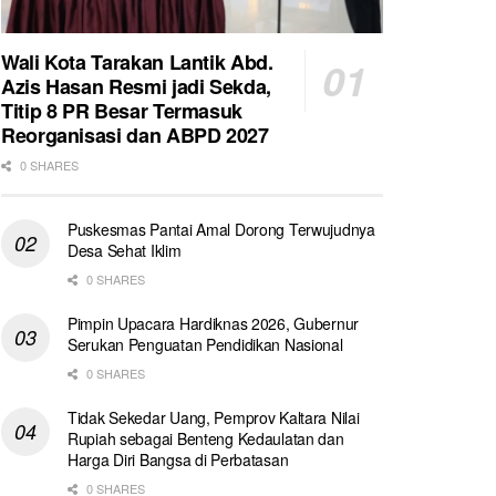
Wali Kota Tarakan Lantik Abd.
Azis Hasan Resmi jadi Sekda,
Titip 8 PR Besar Termasuk
Reorganisasi dan ABPD 2027
0 SHARES
Puskesmas Pantai Amal Dorong Terwujudnya
Desa Sehat Iklim
0 SHARES
Pimpin Upacara Hardiknas 2026, Gubernur
Serukan Penguatan Pendidikan Nasional
0 SHARES
Tidak Sekedar Uang, Pemprov Kaltara Nilai
Rupiah sebagai Benteng Kedaulatan dan
Harga Diri Bangsa di Perbatasan
0 SHARES