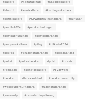
#kaltara
#kaltaradihati
#kapoldakaltara
#khairul
#konikaltara
#kontingenkaltara
#kormikaltara
#KPwBIprovinsikaltara
#nunukan
#pemilu2024
#pemkabbulungan
#pemkabnunukan
#pemkottarakan
#pemprovkaltara
#pileg
#pilkada2024
#pilpres
#pjwalikotatarakan
#poldakaltara
#polisi
#polrestarakan
#polri
#presisi
#ramadan
#senatorkaltara
#syarwani
#tarakan
#tarakanhibot
#tarakansmartcity
#wakilgubernurkaltara
#walikotatarakan
#yansentp
#zainalarifinpaliwang