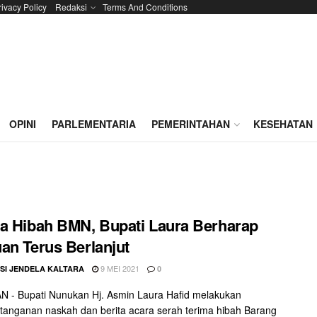
rivacy Policy
Redaksi
Terms And Conditions
OPINI
PARLEMENTARIA
PEMERINTAHAN
KESEHATAN
a Hibah BMN, Bupati Laura Berharap
an Terus Berlanjut
9 MEI 2021
SI JENDELA KALTARA
0
 - Bupati Nunukan Hj. Asmin Laura Hafid melakukan
anganan naskah dan berita acara serah terima hibah Barang