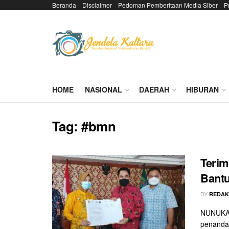
Beranda
Disclaimer
Pedoman Pemberitaan Media Siber
P
HOME
NASIONAL
DAERAH
HIBURAN
Tag:
#bmn
Terim
Bantu
BY
REDAK
NUNUKAN
penandat