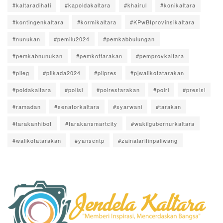
#kaltaradihati
#kapoldakaltara
#khairul
#konikaltara
#kontingenkaltara
#kormikaltara
#KPwBIprovinsikaltara
#nunukan
#pemilu2024
#pemkabbulungan
#pemkabnunukan
#pemkottarakan
#pemprovkaltara
#pileg
#pilkada2024
#pilpres
#pjwalikotatarakan
#poldakaltara
#polisi
#polrestarakan
#polri
#presisi
#ramadan
#senatorkaltara
#syarwani
#tarakan
#tarakanhibot
#tarakansmartcity
#wakilgubernurkaltara
#walikotatarakan
#yansentp
#zainalarifinpaliwang