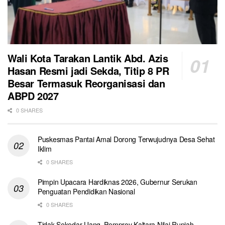
Wali Kota Tarakan Lantik Abd. Azis
Hasan Resmi jadi Sekda, Titip 8 PR
Besar Termasuk Reorganisasi dan
ABPD 2027
0 SHARES
Puskesmas Pantai Amal Dorong Terwujudnya Desa Sehat
Iklim
0 SHARES
Pimpin Upacara Hardiknas 2026, Gubernur Serukan
Penguatan Pendidikan Nasional
0 SHARES
Tidak Sekedar Uang, Pemprov Kaltara Nilai Rupiah