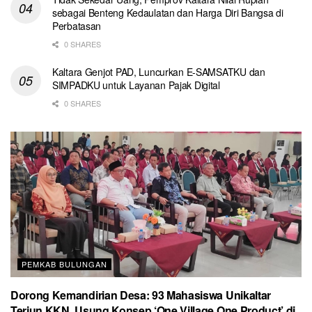
sebagai Benteng Kedaulatan dan Harga Diri Bangsa di
Perbatasan
0 SHARES
Kaltara Genjot PAD, Luncurkan E-SAMSATKU dan
SIMPADKU untuk Layanan Pajak Digital
0 SHARES
PEMKAB BULUNGAN
Dorong Kemandirian Desa: 93 Mahasiswa Unikaltar
Terjun KKN, Usung Konsep ‘One Village One Product’ di