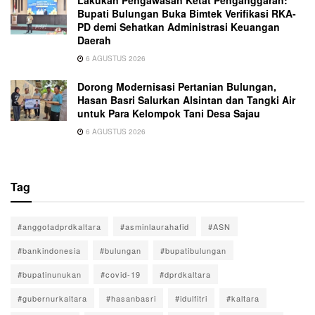
Lakukan Pengawasan Ketat Penganggaran:
Bupati Bulungan Buka Bimtek Verifikasi RKA-
PD demi Sehatkan Administrasi Keuangan
Daerah
6 AGUSTUS 2026
Dorong Modernisasi Pertanian Bulungan,
Hasan Basri Salurkan Alsintan dan Tangki Air
untuk Para Kelompok Tani Desa Sajau
6 AGUSTUS 2026
Tag
#anggotadprdkaltara
#asminlaurahafid
#ASN
#bankindonesia
#bulungan
#bupatibulungan
#bupatinunukan
#covid-19
#dprdkaltara
#gubernurkaltara
#hasanbasri
#idulfitri
#kaltara