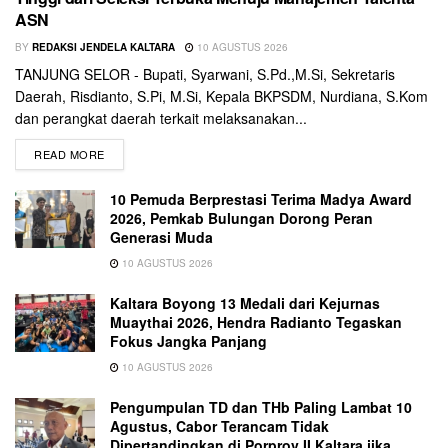
ASN
BY
REDAKSI JENDELA KALTARA
10 AGUSTUS 2026
TANJUNG SELOR - Bupati, Syarwani, S.Pd.,M.Si, Sekretaris
Daerah, Risdianto, S.Pi, M.Si, Kepala BKPSDM, Nurdiana, S.Kom
dan perangkat daerah terkait melaksanakan...
READ MORE
10 Pemuda Berprestasi Terima Madya Award
2026, Pemkab Bulungan Dorong Peran
Generasi Muda
10 AGUSTUS 2026
Kaltara Boyong 13 Medali dari Kejurnas
Muaythai 2026, Hendra Radianto Tegaskan
Fokus Jangka Panjang
10 AGUSTUS 2026
Pengumpulan TD dan THb Paling Lambat 10
Agustus, Cabor Terancam Tidak
Dipertandingkan di Porprov II Kaltara jika