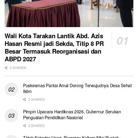
Wali Kota Tarakan Lantik Abd. Azis
Hasan Resmi jadi Sekda, Titip 8 PR
Besar Termasuk Reorganisasi dan
ABPD 2027
0 SHARES
Puskesmas Pantai Amal Dorong Terwujudnya Desa Sehat
Iklim
0 SHARES
Pimpin Upacara Hardiknas 2026, Gubernur Serukan
Penguatan Pendidikan Nasional
0 SHARES
Tidak Sekedar Uang, Pemprov Kaltara Nilai Rupiah