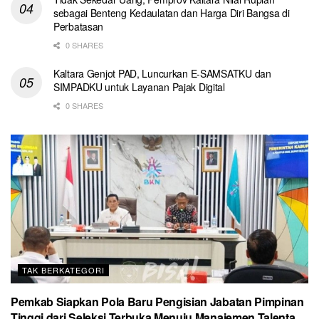
sebagai Benteng Kedaulatan dan Harga Diri Bangsa di
Perbatasan
0 SHARES
Kaltara Genjot PAD, Luncurkan E-SAMSATKU dan
SIMPADKU untuk Layanan Pajak Digital
0 SHARES
TAK BERKATEGORI
Pemkab Siapkan Pola Baru Pengisian Jabatan Pimpinan
Tinggi dari Seleksi Terbuka Menuju Manajemen Talenta