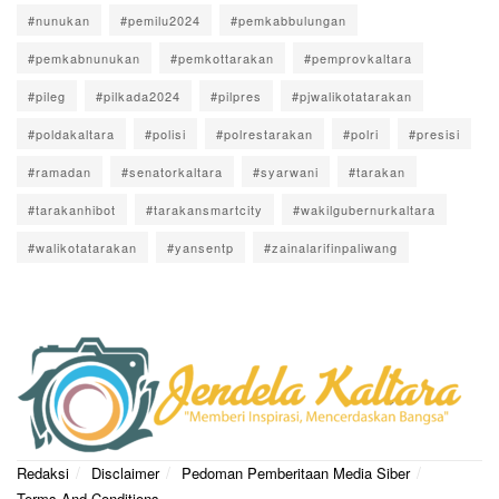
#nunukan
#pemilu2024
#pemkabbulungan
#pemkabnunukan
#pemkottarakan
#pemprovkaltara
#pileg
#pilkada2024
#pilpres
#pjwalikotatarakan
#poldakaltara
#polisi
#polrestarakan
#polri
#presisi
#ramadan
#senatorkaltara
#syarwani
#tarakan
#tarakanhibot
#tarakansmartcity
#wakilgubernurkaltara
#walikotatarakan
#yansentp
#zainalarifinpaliwang
Redaksi
Disclaimer
Pedoman Pemberitaan Media Siber
Terms And Conditions