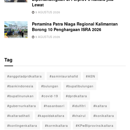
Lewat
9 AGUSTUS 2026
Pertamina Patra Niaga Regional Kalimantan
Borong 10 Penghargaan ISRA 2026
9 AGUSTUS 2026
Tag
#anggotadprdkaltara
#asminlaurahafid
#ASN
#bankindonesia
#bulungan
#bupatibulungan
#bupatinunukan
#covid-19
#dprdkaltara
#gubernurkaltara
#hasanbasri
#idulfitri
#kaltara
#kaltaradihati
#kapoldakaltara
#khairul
#konikaltara
#kontingenkaltara
#kormikaltara
#KPwBIprovinsikaltara