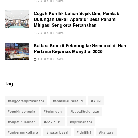
7 AGUSTUS 2026
Cegah Konflik Lahan Sejak Dini, Pemkab
Bulungan Bekali Aparatur Desa Pahami
Mitigasi Sengketa Pertanahan
7 AGUSTUS 2026
Kaltara Kirim 5 Petarung ke Semifinal di Hari
Pertama Kejurnas Muaythai 2026
7 AGUSTUS 2026
Tag
#anggotadprdkaltara
#asminlaurahafid
#ASN
#bankindonesia
#bulungan
#bupatibulungan
#bupatinunukan
#covid-19
#dprdkaltara
#gubernurkaltara
#hasanbasri
#idulfitri
#kaltara