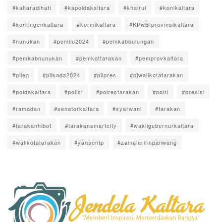
#kaltaradihati
#kapoldakaltara
#khairul
#konikaltara
#kontingenkaltara
#kormikaltara
#KPwBIprovinsikaltara
#nunukan
#pemilu2024
#pemkabbulungan
#pemkabnunukan
#pemkottarakan
#pemprovkaltara
#pileg
#pilkada2024
#pilpres
#pjwalikotatarakan
#poldakaltara
#polisi
#polrestarakan
#polri
#presisi
#ramadan
#senatorkaltara
#syarwani
#tarakan
#tarakanhibot
#tarakansmartcity
#wakilgubernurkaltara
#walikotatarakan
#yansentp
#zainalarifinpaliwang