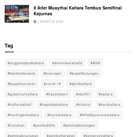
9 Atlet Muaythai Kaltara Tembus Semifinal
Kejurnas
7 AGUSTUS 2026
Tag
#anggotadprdkaltara
#asminlaurahafid
#ASN
#bankindonesia
#bulungan
#bupatibulungan
#bupatinunukan
#covid-19
#dprdkaltara
#gubernurkaltara
#hasanbasri
#idulfitri
#kaltara
#kaltaradihati
#kapoldakaltara
#khairul
#konikaltara
#kontingenkaltara
#kormikaltara
#KPwBIprovinsikaltara
#nunukan
#pemilu2024
#pemkabbulungan
#pemkabnunukan
#pemkottarakan
#pemprovkaltara