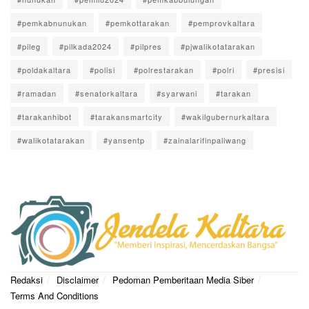
#pemkabnunukan
#pemkottarakan
#pemprovkaltara
#pileg
#pilkada2024
#pilpres
#pjwalikotatarakan
#poldakaltara
#polisi
#polrestarakan
#polri
#presisi
#ramadan
#senatorkaltara
#syarwani
#tarakan
#tarakanhibot
#tarakansmartcity
#wakilgubernurkaltara
#walikotatarakan
#yansentp
#zainalarifinpaliwang
Redaksi
Disclaimer
Pedoman Pemberitaan Media Siber
Terms And Conditions