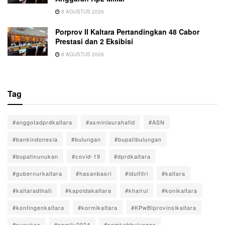
8 AGUSTUS 2026
Porprov II Kaltara Pertandingkan 48 Cabor
Prestasi dan 2 Eksibisi
8 AGUSTUS 2026
Tag
#anggotadprdkaltara
#asminlaurahafid
#ASN
#bankindonesia
#bulungan
#bupatibulungan
#bupatinunukan
#covid-19
#dprdkaltara
#gubernurkaltara
#hasanbasri
#idulfitri
#kaltara
#kaltaradihati
#kapoldakaltara
#khairul
#konikaltara
#kontingenkaltara
#kormikaltara
#KPwBIprovinsikaltara
#nunukan
#pemilu2024
#pemkabbulungan