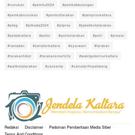
#nunukan
#pemilu2024
#pemkabbulungan
#pemkabnunukan
#pemkottarakan
#pemprovkaltara
#pileg
#pilkada2024
#pilpres
#pjwalikotatarakan
#poldakaltara
#polisi
#polrestarakan
#polri
#presisi
#ramadan
#senatorkaltara
#syarwani
#tarakan
#tarakanhibot
#tarakansmartcity
#wakilgubernurkaltara
#walikotatarakan
#yansentp
#zainalarifinpaliwang
Redaksi
Disclaimer
Pedoman Pemberitaan Media Siber
Terms And Conditions