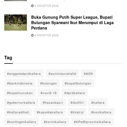
5 AGUSTUS 2026
Buka Gunung Putih Super League, Bupati
Bulungan Syarwani Ikut Merumput di Laga
Perdana
5 AGUSTUS 2026
Tag
#anggotadprdkaltara
#asminlaurahafid
#ASN
#bankindonesia
#bulungan
#bupatibulungan
#bupatinunukan
#covid-19
#dprdkaltara
#gubernurkaltara
#hasanbasri
#idulfitri
#kaltara
#kaltaradihati
#kapoldakaltara
#khairul
#konikaltara
#kontingenkaltara
#kormikaltara
#KPwBIprovinsikaltara