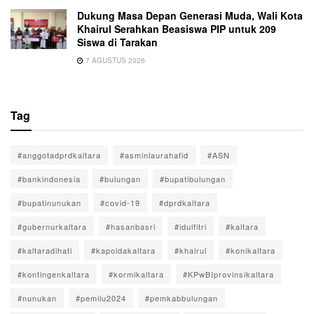
Dukung Masa Depan Generasi Muda, Wali Kota
Khairul Serahkan Beasiswa PIP untuk 209
Siswa di Tarakan
7 AGUSTUS 2026
Tag
#anggotadprdkaltara
#asminlaurahafid
#ASN
#bankindonesia
#bulungan
#bupatibulungan
#bupatinunukan
#covid-19
#dprdkaltara
#gubernurkaltara
#hasanbasri
#idulfitri
#kaltara
#kaltaradihati
#kapoldakaltara
#khairul
#konikaltara
#kontingenkaltara
#kormikaltara
#KPwBIprovinsikaltara
#nunukan
#pemilu2024
#pemkabbulungan