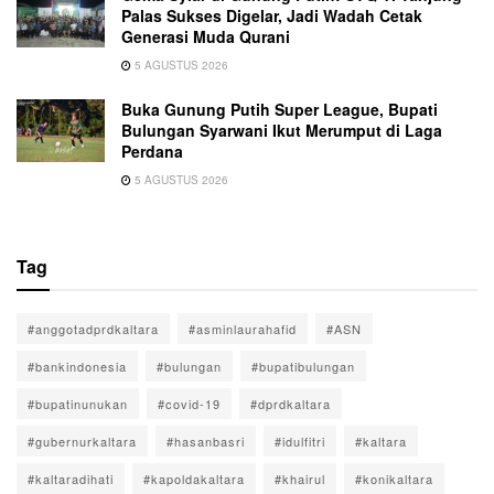
Palas Sukses Digelar, Jadi Wadah Cetak
Generasi Muda Qurani
5 AGUSTUS 2026
Buka Gunung Putih Super League, Bupati
Bulungan Syarwani Ikut Merumput di Laga
Perdana
5 AGUSTUS 2026
Tag
#anggotadprdkaltara
#asminlaurahafid
#ASN
#bankindonesia
#bulungan
#bupatibulungan
#bupatinunukan
#covid-19
#dprdkaltara
#gubernurkaltara
#hasanbasri
#idulfitri
#kaltara
#kaltaradihati
#kapoldakaltara
#khairul
#konikaltara