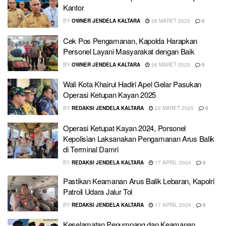
Kantor
BY
OWNER JENDELA KALTARA
26 MARET 2025
0
Cek Pos Pengamanan, Kapolda Harapkan
Personel Layani Masyarakat dengan Baik
BY
OWNER JENDELA KALTARA
26 MARET 2025
0
Wali Kota Khairul Hadiri Apel Gelar Pasukan
Operasi Ketupan Kayan 2025
BY
REDAKSI JENDELA KALTARA
22 MARET 2025
0
Operasi Ketupat Kayan 2024, Porsonel
Kepolisian Laksanakan Pengamanan Arus Balik
di Terminal Damri
BY
REDAKSI JENDELA KALTARA
17 APRIL 2024
0
Pastikan Keamanan Arus Balik Lebaran, Kapolri
Patroli Udara Jalur Tol
BY
REDAKSI JENDELA KALTARA
17 APRIL 2024
0
Keselamatan Penumpang dan Keamanan