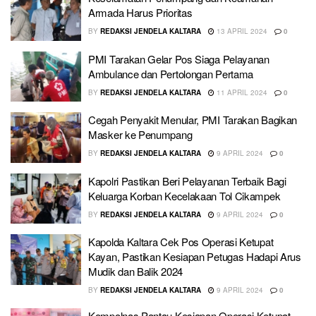
Armada Harus Prioritas
BY
REDAKSI JENDELA KALTARA
13 APRIL 2024
0
PMI Tarakan Gelar Pos Siaga Pelayanan
Ambulance dan Pertolongan Pertama
BY
REDAKSI JENDELA KALTARA
11 APRIL 2024
0
Cegah Penyakit Menular, PMI Tarakan Bagikan
Masker ke Penumpang
BY
REDAKSI JENDELA KALTARA
9 APRIL 2024
0
Kapolri Pastikan Beri Pelayanan Terbaik Bagi
Keluarga Korban Kecelakaan Tol Cikampek
BY
REDAKSI JENDELA KALTARA
9 APRIL 2024
0
Kapolda Kaltara Cek Pos Operasi Ketupat
Kayan, Pastikan Kesiapan Petugas Hadapi Arus
Mudik dan Balik 2024
BY
REDAKSI JENDELA KALTARA
9 APRIL 2024
0
Kompolnas Pantau Kesiapan Operasi Ketupat