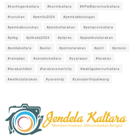
#kontingenkaltara
#kormikaltara
#KPwBIprovinsikaltara
#nunukan
#pemilu2024
#pemkabbulungan
#pemkabnunukan
#pemkottarakan
#pemprovkaltara
#pileg
#pilkada2024
#pilpres
#pjwalikotatarakan
#poldakaltara
#polisi
#polrestarakan
#polri
#presisi
#ramadan
#senatorkaltara
#syarwani
#tarakan
#tarakanhibot
#tarakansmartcity
#wakilgubernurkaltara
#walikotatarakan
#yansentp
#zainalarifinpaliwang