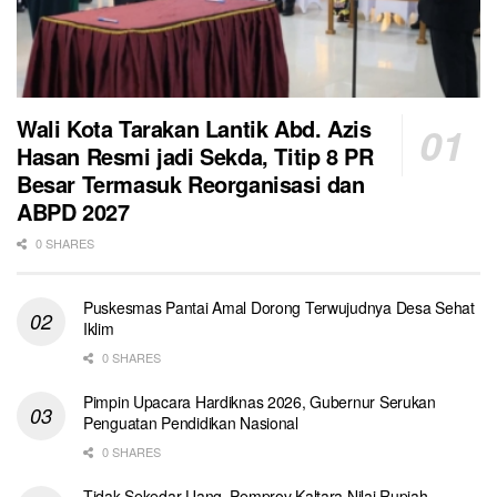
Wali Kota Tarakan Lantik Abd. Azis
Hasan Resmi jadi Sekda, Titip 8 PR
Besar Termasuk Reorganisasi dan
ABPD 2027
0 SHARES
Puskesmas Pantai Amal Dorong Terwujudnya Desa Sehat
Iklim
0 SHARES
Pimpin Upacara Hardiknas 2026, Gubernur Serukan
Penguatan Pendidikan Nasional
0 SHARES
Tidak Sekedar Uang, Pemprov Kaltara Nilai Rupiah