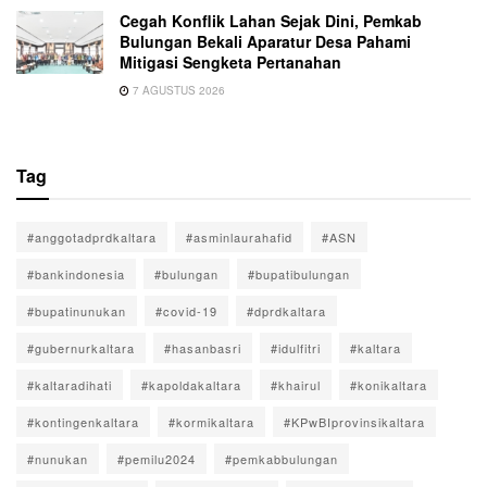
Cegah Konflik Lahan Sejak Dini, Pemkab
Bulungan Bekali Aparatur Desa Pahami
Mitigasi Sengketa Pertanahan
7 AGUSTUS 2026
Tag
#anggotadprdkaltara
#asminlaurahafid
#ASN
#bankindonesia
#bulungan
#bupatibulungan
#bupatinunukan
#covid-19
#dprdkaltara
#gubernurkaltara
#hasanbasri
#idulfitri
#kaltara
#kaltaradihati
#kapoldakaltara
#khairul
#konikaltara
#kontingenkaltara
#kormikaltara
#KPwBIprovinsikaltara
#nunukan
#pemilu2024
#pemkabbulungan