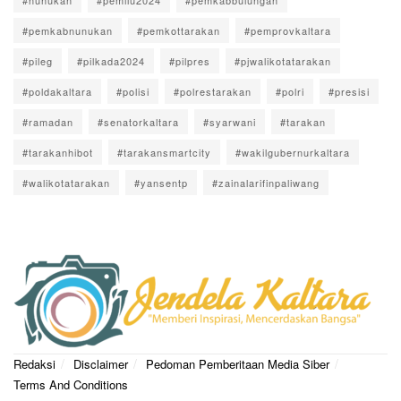
#pemkabnunukan
#pemkottarakan
#pemprovkaltara
#pileg
#pilkada2024
#pilpres
#pjwalikotatarakan
#poldakaltara
#polisi
#polrestarakan
#polri
#presisi
#ramadan
#senatorkaltara
#syarwani
#tarakan
#tarakanhibot
#tarakansmartcity
#wakilgubernurkaltara
#walikotatarakan
#yansentp
#zainalarifinpaliwang
Redaksi
Disclaimer
Pedoman Pemberitaan Media Siber
Terms And Conditions