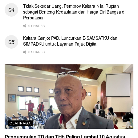
Tidak Sekedar Uang, Pemprov Kaltara Nilai Rupiah
sebagai Benteng Kedaulatan dan Harga Diri Bangsa di
Perbatasan
0 SHARES
Kaltara Genjot PAD, Luncurkan E-SAMSATKU dan
SIMPADKU untuk Layanan Pajak Digital
0 SHARES
OLAHRAGA
Pengumpulan TD dan THb Paling Lambat 10 Agustus,