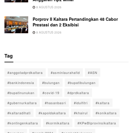
8 AGUSTUS 2026
Porprov II Kaltara Pertandingkan 48 Cabor
Prestasi dan 2 Eksibisi
8 AGUSTUS 2026
Tag
#anggotadprdkaltara
#asminlaurahafid
#ASN
#bankindonesia
#bulungan
#bupatibulungan
#bupatinunukan
#covid-19
#dprdkaltara
#gubernurkaltara
#hasanbasri
#idulfitri
#kaltara
#kaltaradihati
#kapoldakaltara
#khairul
#konikaltara
#kontingenkaltara
#kormikaltara
#KPwBIprovinsikaltara
#nunukan
#pemilu2024
#pemkabbulungan