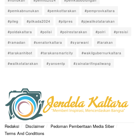
#pemkabnunukan
#pemkottarakan
#pemprovkaltara
#pileg
#pilkada2024
#pilpres
#pjwalikotatarakan
#poldakaltara
#polisi
#polrestarakan
#polri
#presisi
#ramadan
#senatorkaltara
#syarwani
#tarakan
#tarakanhibot
#tarakansmartcity
#wakilgubernurkaltara
#walikotatarakan
#yansentp
#zainalarifinpaliwang
Redaksi
Disclaimer
Pedoman Pemberitaan Media Siber
Terms And Conditions