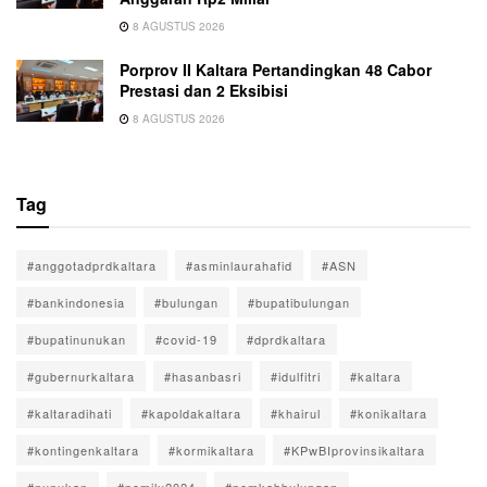
8 AGUSTUS 2026
Porprov II Kaltara Pertandingkan 48 Cabor
Prestasi dan 2 Eksibisi
8 AGUSTUS 2026
Tag
#anggotadprdkaltara
#asminlaurahafid
#ASN
#bankindonesia
#bulungan
#bupatibulungan
#bupatinunukan
#covid-19
#dprdkaltara
#gubernurkaltara
#hasanbasri
#idulfitri
#kaltara
#kaltaradihati
#kapoldakaltara
#khairul
#konikaltara
#kontingenkaltara
#kormikaltara
#KPwBIprovinsikaltara
#nunukan
#pemilu2024
#pemkabbulungan