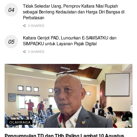
Tidak Sekedar Uang, Pemprov Kaltara Nilai Rupiah
sebagai Benteng Kedaulatan dan Harga Diri Bangsa di
Perbatasan
0 SHARES
Kaltara Genjot PAD, Luncurkan E-SAMSATKU dan
SIMPADKU untuk Layanan Pajak Digital
0 SHARES
OLAHRAGA
Pengumpulan TD dan THb Paling Lambat 10 Agustus,