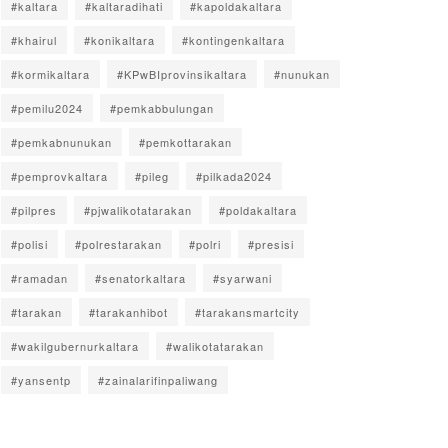
#kaltara
#kaltaradihati
#kapoldakaltara
#khairul
#konikaltara
#kontingenkaltara
#kormikaltara
#KPwBIprovinsikaltara
#nunukan
#pemilu2024
#pemkabbulungan
#pemkabnunukan
#pemkottarakan
#pemprovkaltara
#pileg
#pilkada2024
#pilpres
#pjwalikotatarakan
#poldakaltara
#polisi
#polrestarakan
#polri
#presisi
#ramadan
#senatorkaltara
#syarwani
#tarakan
#tarakanhibot
#tarakansmartcity
#wakilgubernurkaltara
#walikotatarakan
#yansentp
#zainalarifinpaliwang