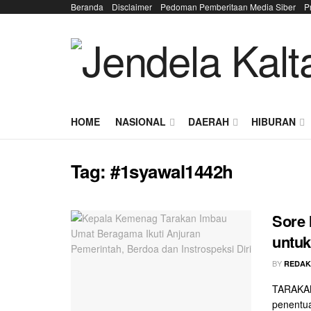
Beranda
Disclaimer
Pedoman Pemberitaan Media Siber
P
HOME
NASIONAL
DAERAH
HIBURAN
Tag:
#1syawal1442h
Sore 
untuk
BY
REDAK
TARAKAN
penentua