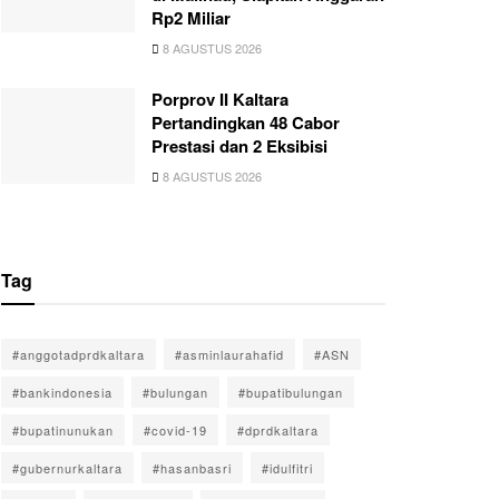
Rp2 Miliar
8 AGUSTUS 2026
Porprov II Kaltara
Pertandingkan 48 Cabor
Prestasi dan 2 Eksibisi
8 AGUSTUS 2026
Tag
#anggotadprdkaltara
#asminlaurahafid
#ASN
#bankindonesia
#bulungan
#bupatibulungan
#bupatinunukan
#covid-19
#dprdkaltara
#gubernurkaltara
#hasanbasri
#idulfitri