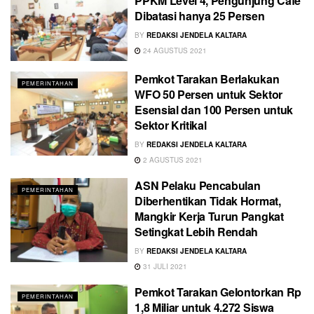
PPKM Level 4, Pengunjung Cafe
Dibatasi hanya 25 Persen
BY
REDAKSI JENDELA KALTARA
24 AGUSTUS 2021
Pemkot Tarakan Berlakukan
PEMERINTAHAN
WFO 50 Persen untuk Sektor
Esensial dan 100 Persen untuk
Sektor Kritikal
BY
REDAKSI JENDELA KALTARA
2 AGUSTUS 2021
ASN Pelaku Pencabulan
PEMERINTAHAN
Diberhentikan Tidak Hormat,
Mangkir Kerja Turun Pangkat
Setingkat Lebih Rendah
BY
REDAKSI JENDELA KALTARA
31 JULI 2021
Pemkot Tarakan Gelontorkan Rp
PEMERINTAHAN
1,8 Miliar untuk 4.272 Siswa