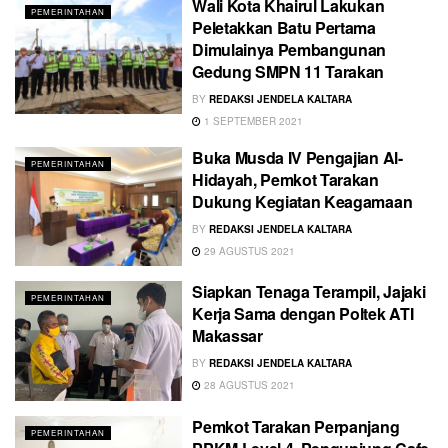
Wali Kota Khairul Lakukan
PEMERINTAHAN
Peletakkan Batu Pertama
Dimulainya Pembangunan
Gedung SMPN 11 Tarakan
BY
REDAKSI JENDELA KALTARA
1 SEPTEMBER 2021
Buka Musda IV Pengajian Al-
PEMERINTAHAN
Hidayah, Pemkot Tarakan
Dukung Kegiatan Keagamaan
BY
REDAKSI JENDELA KALTARA
29 AGUSTUS 2021
Siapkan Tenaga Terampil, Jajaki
PEMERINTAHAN
Kerja Sama dengan Poltek ATI
Makassar
BY
REDAKSI JENDELA KALTARA
28 AGUSTUS 2021
Pemkot Tarakan Perpanjang
PEMERINTAHAN