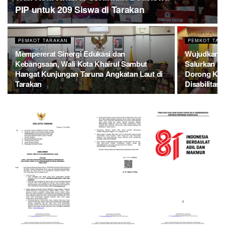
PIP untuk 209 Siswa di Tarakan
PEMKOT TARAKAN
PEMKOT TAR
Mempererat Sinergi Edukasi dan
Wujudkan Ko
Kebangsaan, Wali Kota Khairul Sambut
Salurkan B
Hangat Kunjungan Taruna Angkatan Laut di
Dorong Kes
Tarakan
Disabilitas