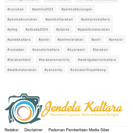
#nunukan
#pemilu2024
#pemkabbulungan
#pemkabnunukan
#pemkottarakan
#pemprovkaltara
#pileg
#pilkada2024
#pilpres
#pjwalikotatarakan
#poldakaltara
#polisi
#polrestarakan
#polri
#presisi
#ramadan
#senatorkaltara
#syarwani
#tarakan
#tarakanhibot
#tarakansmartcity
#wakilgubernurkaltara
#walikotatarakan
#yansentp
#zainalarifinpaliwang
Redaksi
Disclaimer
Pedoman Pemberitaan Media Siber