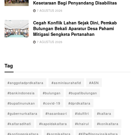
Kesetaraan Bagi Penyandang Disabilitas
7 AGUSTUS 2026
Cegah Konflik Lahan Sejak Dini, Pemkab
Bulungan Bekali Aparatur Desa Pahami
Mitigasi Sengketa Pertanahan
7 AGUSTUS 2026
Tag
#anggotadprdkaltara
#asminlaurahafid
#ASN
#bankindonesia
#bulungan
#bupatibulungan
#bupatinunukan
#covid-19
#dprdkaltara
#gubernurkaltara
#hasanbasri
#idulfitri
#kaltara
#kaltaradihati
#kapoldakaltara
#khairul
#konikaltara
#kontingenkaltara
#kormikaltara
#KPwBIprovinsikaltara