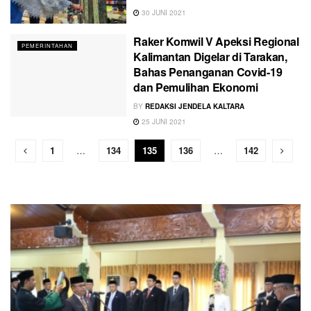
30 JUNI 2021
Raker Komwil V Apeksi Regional
PEMERINTAHAN
Kalimantan Digelar di Tarakan,
Bahas Penanganan Covid-19
dan Pemulihan Ekonomi
BY
REDAKSI JENDELA KALTARA
25 JUNI 2021
1
…
134
135
136
…
142