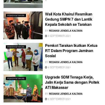
Wali Kota Khairul Resmikan
PEMERINTAHAN
Gedung SMPN 7 dan Lantik
Kepala Sekolah se Tarakan
BY
REDAKSI JENDELA KALTARA
9 SEPTEMBER 2021
Pemkot Tarakan Ikutkan Ketua
PEMERINTAHAN
RT Dalam Program Jaminan
Sosial
BY
REDAKSI JENDELA KALTARA
9 SEPTEMBER 2021
Upgrade SDM Tenaga Kerja,
PEMERINTAHAN
Jalin Kerja Sama dengan Poltek
ATI Makassar
BY
REDAKSI JENDELA KALTARA
6 SEPTEMBER 2021