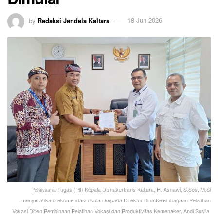
by
Redaksi Jendela Kaltara
18 Jun 2026
Pelaksana Tugas (Plt) Kepala Disnakertrans Kaltara, H. Asnawi, S.Sos, M.Si
menyerahkan rekomendasi usulan kepada Direktur Bina Kelembagaan Pelatihan
Vokasi Ditjen Pembinaan Pelatihan Vokasi dan Produktivitas Kemenaker, Andi Susila.