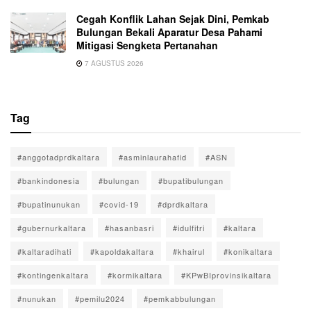
Cegah Konflik Lahan Sejak Dini, Pemkab
Bulungan Bekali Aparatur Desa Pahami
Mitigasi Sengketa Pertanahan
7 AGUSTUS 2026
Tag
#anggotadprdkaltara
#asminlaurahafid
#ASN
#bankindonesia
#bulungan
#bupatibulungan
#bupatinunukan
#covid-19
#dprdkaltara
#gubernurkaltara
#hasanbasri
#idulfitri
#kaltara
#kaltaradihati
#kapoldakaltara
#khairul
#konikaltara
#kontingenkaltara
#kormikaltara
#KPwBIprovinsikaltara
#nunukan
#pemilu2024
#pemkabbulungan