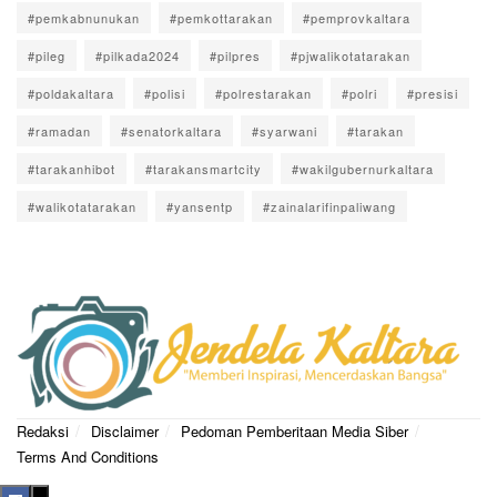
#pemkabnunukan
#pemkottarakan
#pemprovkaltara
#pileg
#pilkada2024
#pilpres
#pjwalikotatarakan
#poldakaltara
#polisi
#polrestarakan
#polri
#presisi
#ramadan
#senatorkaltara
#syarwani
#tarakan
#tarakanhibot
#tarakansmartcity
#wakilgubernurkaltara
#walikotatarakan
#yansentp
#zainalarifinpaliwang
Redaksi
Disclaimer
Pedoman Pemberitaan Media Siber
Terms And Conditions