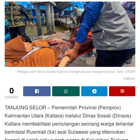
Petugas dari Dinas Sosial Kalyara mengevakuasi warga terlantar. (foto: DKISP
Kaltara)
0
SHARES
TANJUNG SELOR – Pemerintah Provinsi (Pemprov)
Kalimantan Utara (Kaltara) melalui Dinas Sosial (Dinsos)
Kaltara memfasilitasi pemulangan seorang warga terlantar
berinisial Rusmiati (54) asal Sulawesi yang ditemukan
tinggal di salah satu rumah warga di Kelurahan Tanjung