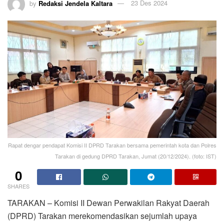
by
Redaksi Jendela Kaltara
23 Des 2024
Rapat dengar pendapat Komisi II DPRD Tarakan bersama pemerintah kota dan Polres
Tarakan di gedung DPRD Tarakan, Jumat (20/12/2024). (foto: IST)
0
SHARES
TARAKAN – Komisi II Dewan Perwakilan Rakyat Daerah
(DPRD) Tarakan merekomendasikan sejumlah upaya