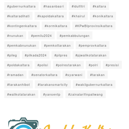
#gubernurkaltara
#hasanbasri
#idulfitri
#kaltara
#kaltaradihati
#kapoldakaltara
#khairul
#konikaltara
#kontingenkaltara
#kormikaltara
#KPwBIprovinsikaltara
#nunukan
#pemilu2024
#pemkabbulungan
#pemkabnunukan
#pemkottarakan
#pemprovkaltara
#pileg
#pilkada2024
#pilpres
#pjwalikotatarakan
#poldakaltara
#polisi
#polrestarakan
#polri
#presisi
#ramadan
#senatorkaltara
#syarwani
#tarakan
#tarakanhibot
#tarakansmartcity
#wakilgubernurkaltara
#walikotatarakan
#yansentp
#zainalarifinpaliwang