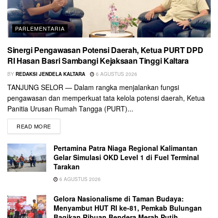
PARLEMENTARIA
Sinergi Pengawasan Potensi Daerah, Ketua PURT DPD
RI Hasan Basri Sambangi Kejaksaan Tinggi Kaltara
BY
REDAKSI JENDELA KALTARA
6 AGUSTUS 2026
TANJUNG SELOR — Dalam rangka menjalankan fungsi
pengawasan dan memperkuat tata kelola potensi daerah, Ketua
Panitia Urusan Rumah Tangga (PURT)...
READ MORE
Pertamina Patra Niaga Regional Kalimantan
Gelar Simulasi OKD Level 1 di Fuel Terminal
Tarakan
6 AGUSTUS 2026
Gelora Nasionalisme di Taman Budaya:
Menyambut HUT RI ke-81, Pemkab Bulungan
Bagikan Ribuan Bendera Merah Putih