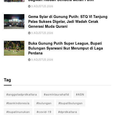
5 AGUSTUS 2026
Gema Syiar di Gunung Putih: STQ VI Tanjung
Palas Sukses Digelar, Jadi Wadah Cetak
Generasi Muda Qurani
5 AGUSTUS 2026
Buka Gunung Putih Super League, Bupati
Bulungan Syarwani Ikut Merumput di Laga
Perdana
5 AGUSTUS 2026
Tag
#anggotadprdkaltara
#asminlaurahafid
#ASN
#bankindonesia
#bulungan
#bupatibulungan
#bupatinunukan
#covid-19
#dprdkaltara