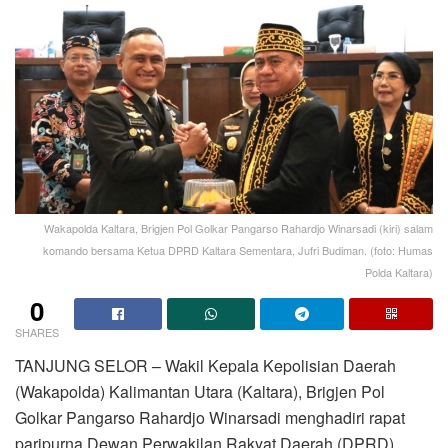
Wakapolda Kaltara, Brigjen Pol Golkar Pangarso Rahardjo Winarsadi (kiri) salam
komando bersama Ketua DPRD Kaltara Sementara, Jufri Budiman. (foto: Humas
Polda Kaltara)
0
SHARES
TANJUNG SELOR – Wakil Kepala Kepolisian Daerah
(Wakapolda) Kalimantan Utara (Kaltara), Brigjen Pol
Golkar Pangarso Rahardjo Winarsadi menghadiri rapat
paripurna Dewan Perwakilan Rakyat Daerah (DPRD)