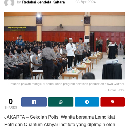
by
Redaksi Jendela Kaltara
28 Apr 2024
Ratusan polwan mengikuti pembukaan program pelatihan pendidikan siswa Qur'ani.
(Humas Polri)
0
SHARES
JAKARTA – Sekolah Polisi Wanita bersama Lemdiklat
Polri dan Quantum Akhyar Institute yang dipimpin oleh