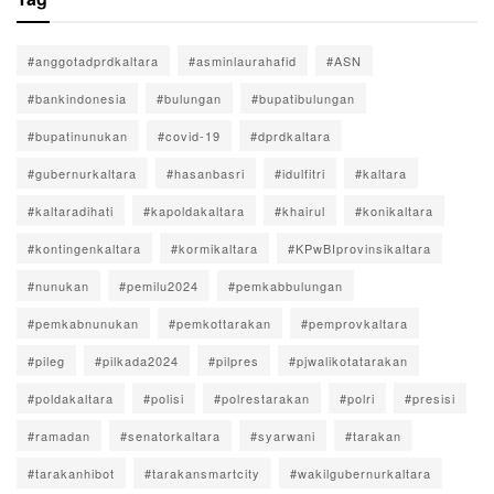
#anggotadprdkaltara
#asminlaurahafid
#ASN
#bankindonesia
#bulungan
#bupatibulungan
#bupatinunukan
#covid-19
#dprdkaltara
#gubernurkaltara
#hasanbasri
#idulfitri
#kaltara
#kaltaradihati
#kapoldakaltara
#khairul
#konikaltara
#kontingenkaltara
#kormikaltara
#KPwBIprovinsikaltara
#nunukan
#pemilu2024
#pemkabbulungan
#pemkabnunukan
#pemkottarakan
#pemprovkaltara
#pileg
#pilkada2024
#pilpres
#pjwalikotatarakan
#poldakaltara
#polisi
#polrestarakan
#polri
#presisi
#ramadan
#senatorkaltara
#syarwani
#tarakan
#tarakanhibot
#tarakansmartcity
#wakilgubernurkaltara