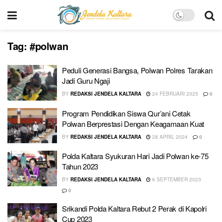
Tag:
#polwan
Peduli Generasi Bangsa, Polwan Polres Tarakan
Jadi Guru Ngaji
BY
REDAKSI JENDELA KALTARA
24 FEBRUARI 2025
0
Program Pendidikan Siswa Qur’ani Cetak
Polwan Berprestasi Dengan Keagamaan Kuat
BY
REDAKSI JENDELA KALTARA
28 APRIL 2024
0
Polda Kaltara Syukuran Hari Jadi Polwan ke-75
Tahun 2023
BY
REDAKSI JENDELA KALTARA
6 SEPTEMBER 2023
0
Srikandi Polda Kaltara Rebut 2 Perak di Kapolri
Cup 2023