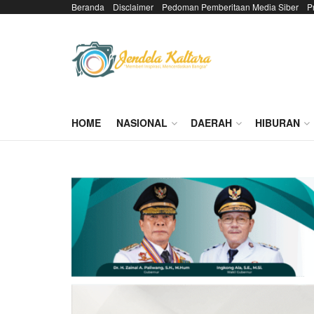
Beranda
Disclaimer
Pedoman Pemberitaan Media Siber
P
HOME
NASIONAL
DAERAH
HIBURAN