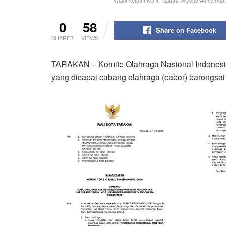
Wakil Ketua I KONI Kaltara Wiyono Adhie (kan
0
58
Share on Facebook
SHARES
VIEWS
TARAKAN – Komite Olahraga Nasional Indonesia 
yang dicapai cabang olahraga (cabor) barongsai 