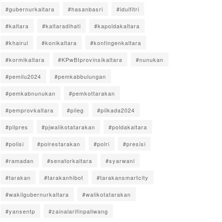
#gubernurkaltara
#hasanbasri
#idulfitri
#kaltara
#kaltaradihati
#kapoldakaltara
#khairul
#konikaltara
#kontingenkaltara
#kormikaltara
#KPwBIprovinsikaltara
#nunukan
#pemilu2024
#pemkabbulungan
#pemkabnunukan
#pemkottarakan
#pemprovkaltara
#pileg
#pilkada2024
#pilpres
#pjwalikotatarakan
#poldakaltara
#polisi
#polrestarakan
#polri
#presisi
#ramadan
#senatorkaltara
#syarwani
#tarakan
#tarakanhibot
#tarakansmartcity
#wakilgubernurkaltara
#walikotatarakan
#yansentp
#zainalarifinpaliwang