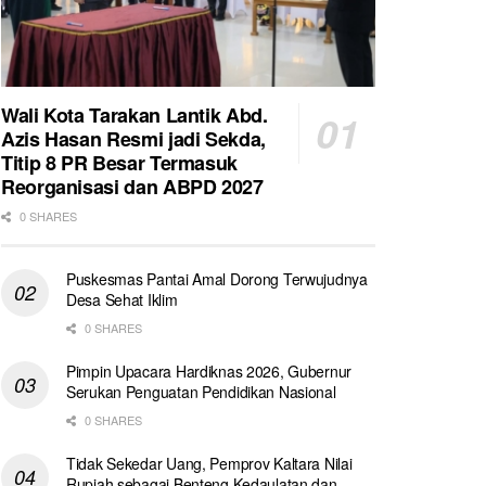
Wali Kota Tarakan Lantik Abd.
Azis Hasan Resmi jadi Sekda,
Titip 8 PR Besar Termasuk
Reorganisasi dan ABPD 2027
0 SHARES
Puskesmas Pantai Amal Dorong Terwujudnya
Desa Sehat Iklim
0 SHARES
Pimpin Upacara Hardiknas 2026, Gubernur
Serukan Penguatan Pendidikan Nasional
0 SHARES
Tidak Sekedar Uang, Pemprov Kaltara Nilai
Rupiah sebagai Benteng Kedaulatan dan