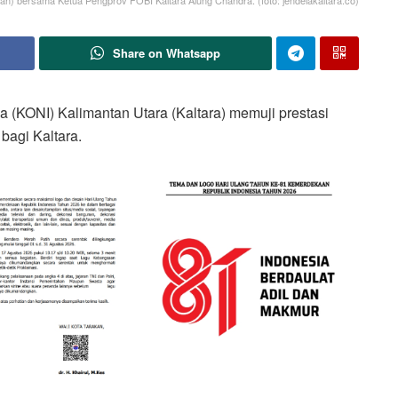
an) bersama Ketua Pengprov FOBI Kaltara Alung Chandra. (foto: jendelakaltara.co)
Share on Whatsapp
(KONI) Kalimantan Utara (Kaltara) memuji prestasi
bagi Kaltara.