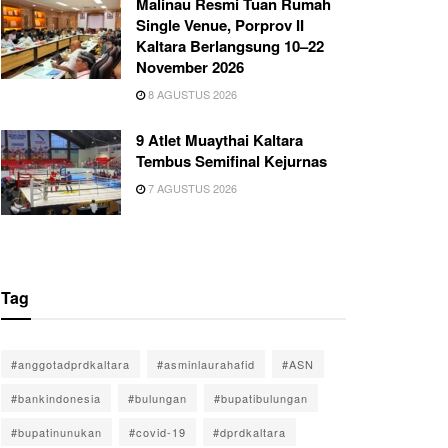
Malinau Resmi Tuan Rumah
Single Venue, Porprov II
Kaltara Berlangsung 10–22
November 2026
8 AGUSTUS 2026
9 Atlet Muaythai Kaltara
Tembus Semifinal Kejurnas
7 AGUSTUS 2026
Tag
#anggotadprdkaltara
#asminlaurahafid
#ASN
#bankindonesia
#bulungan
#bupatibulungan
#bupatinunukan
#covid-19
#dprdkaltara