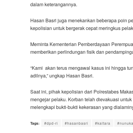
dalam keterangannya.
Hasan Basri juga menekankan beberapa poin p
kepolisian untuk bergerak cepat meringkus pelaku
Meminta Kementerian Pemberdayaan Perempuan 
memberikan perlindungan fisik dan pendampinga
“Kami akan terus mengawal kasus ini hingga tu
adilnya,” ungkap Hasan Basri.
Saat ini, pihak kepolisian dari Polrestabes Ma
mengejar pelaku. Korban telah dievakuasi untu
melengkapi bukti-bukti kekerasan yang dialaminy
Tags:
#dpd-ri
#hasanbasri
#kaltara
#nunuk