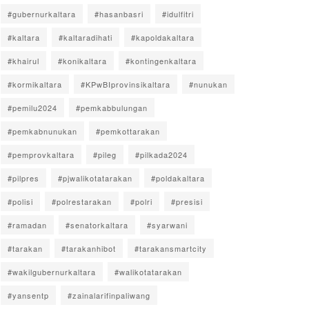
#gubernurkaltara
#hasanbasri
#idulfitri
#kaltara
#kaltaradihati
#kapoldakaltara
#khairul
#konikaltara
#kontingenkaltara
#kormikaltara
#KPwBIprovinsikaltara
#nunukan
#pemilu2024
#pemkabbulungan
#pemkabnunukan
#pemkottarakan
#pemprovkaltara
#pileg
#pilkada2024
#pilpres
#pjwalikotatarakan
#poldakaltara
#polisi
#polrestarakan
#polri
#presisi
#ramadan
#senatorkaltara
#syarwani
#tarakan
#tarakanhibot
#tarakansmartcity
#wakilgubernurkaltara
#walikotatarakan
#yansentp
#zainalarifinpaliwang