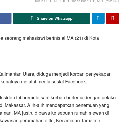
Ketua PURT DPD RI, H. Hasan Basri. S.E, M.H. (foto: IST)
Share on Whatsapp
 seorang mahasiswi berinisial MA (21) di Kota
Kalimantan Utara, diduga menjadi korban penyekapan
ikenalnya melalui media sosial Facebook.
Insiden ini bermula saat korban bertemu dengan pelaku
di Makassar. Alih-alih mendapatkan pertemuan yang
aman, MA justru dibawa ke sebuah rumah mewah di
kawasan perumahan elite, Kecamatan Tamalate.