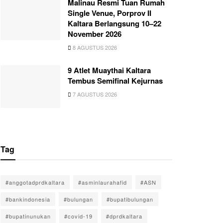
Malinau Resmi Tuan Rumah
Single Venue, Porprov II
Kaltara Berlangsung 10–22
November 2026
8 AGUSTUS 2026
9 Atlet Muaythai Kaltara
Tembus Semifinal Kejurnas
7 AGUSTUS 2026
Tag
#anggotadprdkaltara
#asminlaurahafid
#ASN
#bankindonesia
#bulungan
#bupatibulungan
#bupatinunukan
#covid-19
#dprdkaltara