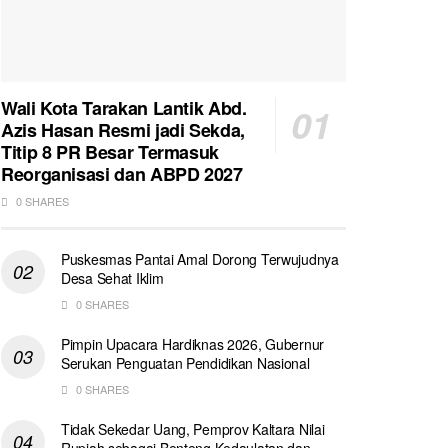
Wali Kota Tarakan Lantik Abd.
Azis Hasan Resmi jadi Sekda,
Titip 8 PR Besar Termasuk
Reorganisasi dan ABPD 2027
0 SHARES
Puskesmas Pantai Amal Dorong Terwujudnya
Desa Sehat Iklim
0 SHARES
Pimpin Upacara Hardiknas 2026, Gubernur
Serukan Penguatan Pendidikan Nasional
0 SHARES
Tidak Sekedar Uang, Pemprov Kaltara Nilai
Rupiah sebagai Benteng Kedaulatan dan