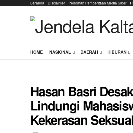
Beranda
Disclaimer
Pedoman Pemberitaan Media Siber
P
HOME
NASIONAL
DAERAH
HIBURAN
Hasan Basri Desa
Lindungi Mahasis
Kekerasan Seksual